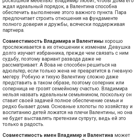
роскошной мебелью. Владимир любит, чтобы дома его
ждал идеальный порядок, а Валентина способна
обеспечить выполнение этого важного пункта. Пара
предпочитает строить отношения на фундаменте
полного доверия и дружбы, всячески поддерживая
партнера.
Совместимость Владимира и Валентины
хорошо
прослеживается в их отношении к изменам. Девушка
долго изучает избранника, прежде чем связать с ним
судьбу, поэтому вариант развода даже не
рассматривает. А Вова не способен решиться на
адюльтер, если только жена не превратится в гневную
мегеру. Робкую и тихую Валентину сложно даже
представить в таком образе, поэтому соперник или
соперница не грозят семейному счастью. Владимира
нельзя назвать идеальным семьянином, поскольку он
ставит своей задачей полное обеспечение семьи и
редко бывает дома. Основные хлопоты по хозяйству и
воспитанию детей ложатся на плечи Валентины, но она
не будет выставлять претензии супругу, ведь ей это
только в радость.
Совместимость имен Владимир и Валентина
может