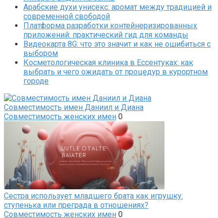
Арабские духи унисекс: аромат между традицией и
современной свободой
Платформа разработки контейнеризированных
приложений: практический гид для команды
Видеокарта 8G: что это значит и как не ошибиться с
выбором
Косметологическая клиника в Ессентуках: как
выбрать и чего ожидать от процедур в курортном
городе
Совместимость имен Даниил и Диана
Совместимость женских имен
0
Сестра использует младшего брата как игрушку:
ступенька или преграда в отношениях?
Совместимость женских имен
0