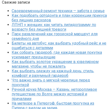
Свежие записи
Своевременный ремонт техники — забота о семье
Как подобрать ортодонта и план коррекции прикуса
без лишних расходов
ЛПНП у женщин: как читать липидограмму по
возрасту без лишней тревоги
Парк развлечений как городской маршрут для
семейного дня
Билеты на автобус: как выбрать удобный рейс и не
ошибиться с деталями
Как собрать гардероб, где каждая новая покупка
усиливает предыдущие
Как выбрать золотое украшение в ювелирном
магазине, чтобы не пожалеть
Как выбрать одежду на каждый день: стиль,
комфорт и разумный гардероб
Что важно знать о мягкой черепице перед
покупкой
Речной круиз Москва — Казань: неторопливое
путешествие по Волге между историей и
причалами
На метеоре в Петергоф: быстрая прогулка из
Питера с видом на залив