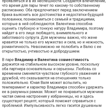
проявляться и в их неспешности. Создается впечатление,
что время для пары течет по какому-то собственному
расписанию. Оба предпочитают перед заключением
брака выяснить все достоинства и недостатки будущей
половинки, познакомиться с семьей и традициями,
которые в ней соблюдаются. Валентина способна
оценить глубокую и тонкую натуру Владимира, поэтому
найдет в его лице любящего, внимательного и
заботливого супруга. Для мужчины важно, что жене
нравится не только его мужество и сила, но и нежность,
романтичность. Невозможно не полюбить и Валю с ее
открытостью, учтивостью и добродушием.
В паре
Владимир и Валентина совместимость
держится на стабильном высоком уровне, поскольку
оба партнера основательны и серьезны. Любовь со
временем сменяется чувством глубокого уважения и
дружбой, что сказывается на отношениях только
положительно. Юная Валя может вспылить, но
темперамент и характер Владимира способен удержать
ее в разумных рамках. Может не понравиться мужчине
частая смена настроения у избранницы, но и здесь
существует рецепт, который поможет справиться с
проблемой. Импульсивность легко гасится душевным