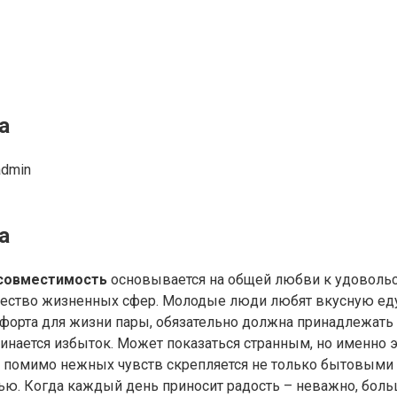
а
admin
а
, совместимость
основывается на общей любви к удовольст
ичество жизненных сфер. Молодые люди любят вкусную е
орта для жизни пары, обязательно должна принадлежать и
ачинается избыток. Может показаться странным, но именно
юз помимо нежных чувств скрепляется не только бытовыми
ью. Когда каждый день приносит радость – неважно, боль