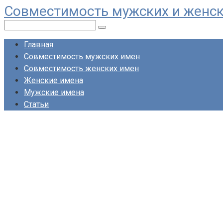
Совместимость мужских и женс
Перейти
к
Поиск:
контенту
Главная
Совместимость мужских имен
Совместимость женских имен
Женские имена
Мужские имена
Статьи