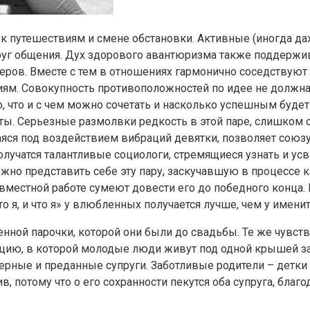
 путешествиям и смене обстановки. Активные (иногда д
круг общения. Дух здорового авантюризма также поддержи
еров. Вместе с тем в отношениях гармонично соседствуют 
. Совокупность противоположностей по идее не должна с
, что и с чем можно сочетать и насколько успешным будет
ы. Серьезные размолвки редкость в этой паре, слишком 
аяся под воздействием вибраций девятки, позволяет союзу
 получатся талантливые социологи, стремящиеся узнать и 
но представить себе эту пару, заскучавшую в процессе к
совместной работе сумеют довести его до победного конца.
 я, и что я» у влюбленных получается лучше, чем у имени
нной парочки, которой они были до свадьбы. Те же чувст
ацию, в которой молодые люди живут под одной крышей за
рные и преданные супруги. Заботливые родители – детки в
, потому что о его сохранности пекутся оба супруга, бла