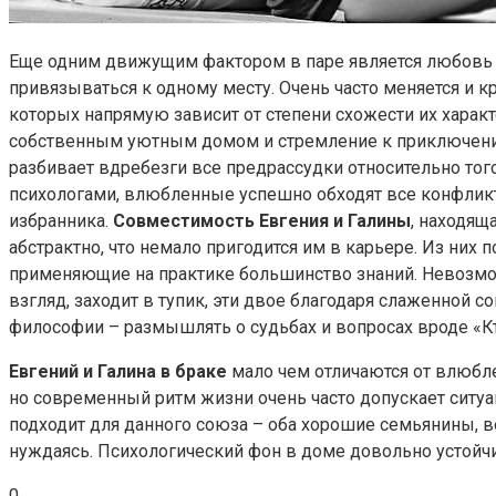
Еще одним движущим фактором в паре является любовь к
привязываться к одному месту. Очень часто меняется и 
которых напрямую зависит от степени схожести их характ
собственным уютным домом и стремление к приключениям
разбивает вдребезги все предрассудки относительно того
психологами, влюбленные успешно обходят все конфликт
избранника.
Совместимость Евгения и Галины
, находящ
абстрактно, что немало пригодится им в карьере. Из них
применяющие на практике большинство знаний. Невозмож
взгляд, заходит в тупик, эти двое благодаря слаженной 
философии – размышлять о судьбах и вопросах вроде «Кто
Евгений и Галина в браке
мало чем отличаются от влюбле
но современный ритм жизни очень часто допускает ситу
подходит для данного союза – оба хорошие семьянины, ве
нуждаясь. Психологический фон в доме довольно устойчив
0