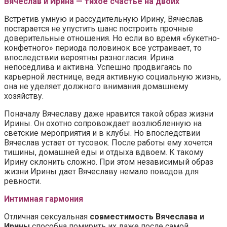
Вячеслав и Ирина — тихое счастье на двоих
Встретив умную и рассудительную Ирину, Вячеслав
постарается не упустить шанс построить прочные
доверительные отношения. Но если во время «букетно-
конфетного» периода половинок все устраивает, то
впоследствии вероятны разногласия. Ирина
непоседлива и активна. Успешно продвигаясь по
карьерной лестнице, ведя активную социальную жизнь,
она не уделяет должного внимания домашнему
хозяйству.
Поначалу Вячеславу даже нравится такой образ жизни
Ирины. Он охотно сопровождает возлюбленную на
светские мероприятия и в клубы. Но впоследствии
Вячеслав устает от тусовок. После работы ему хочется
тишины, домашней еды и отдыха вдвоем. К такому
Ирину склонить сложно. При этом независимый образ
жизни Ирины дает Вячеславу немало поводов для
ревности.
Интимная гармония
Отличная сексуальная
совместимость Вячеслава и
Ирины
способна помирить их даже после самой