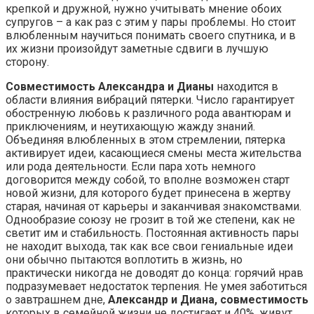
крепкой и дружной, нужно учитывать мнение обоих
супругов – а как раз с этим у пары проблемы. Но стоит
влюбленным научиться понимать своего спутника, и в
их жизни произойдут заметные сдвиги в лучшую
сторону.
Совместимость Александра и Дианы
находится в
области влияния вибраций пятерки. Число гарантирует
обостренную любовь к различного рода авантюрам и
приключениям, и неутихающую жажду знаний.
Объединяя влюбленных в этом стремлении, пятерка
активирует идеи, касающиеся смены места жительства
или рода деятельности. Если пара хоть немного
договорится между собой, то вполне возможен старт
новой жизни, для которого будет принесена в жертву
старая, начиная от карьеры и заканчивая знакомствами.
Однообразие союзу не грозит в той же степени, как не
светит им и стабильность. Постоянная активность пары
не находит выхода, так как все свои гениальные идеи
они обычно пытаются воплотить в жизнь, но
практически никогда не доводят до конца: горячий нрав
подразумевает недостаток терпения. Не умея заботиться
о завтрашнем дне,
Александр и Диана, совместимость
которых в семейной жизни не достигает и 40%, живут