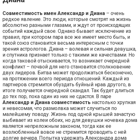
Совместимость имен Александр и Диана
– очень
редкое явление. Это люди, которые смотрят на жизнь
абсолютно разными глазами, и ждут от происходящих
событий каждый свое. Однако бывает исключение из
правил, при котором пара все же имеет место быть, и
такой союз становится весьма интересным с точки
зрения астрологов. Диана – волевая и сильная девушка,
и спутника признает только с такими же качествами. Но
когда таковой отыскивается, то возникает очередной
конфликт – почвой для него становится столкновение
двух лидеров. Битва может продолжаться бесконечно,
на протяжении всего периода отношений. Каждый из
партнеров стремится обуздать буйный нрав другого, в
итоге получается очередной скандал. Так будет длиться
до тех пор, пока один из них не сдастся. В паре
Александр и Диана совместимость
настолько хрупкая
и невесомая, что размолвка может случиться по
малейшему поводу. Жизнь под одной крышей зачастую
выбивает из колеи обоих, но для девушки ночевка дома
является непреложным законом, тогда как ее
возлюбленный вовсе не стремится проводить с ней
долгие вечера. Попытка удержать Александра дома