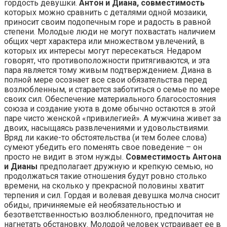
гордость девушки.
Антон и Диана, совместимость
которых можно сравнить с деталями одной мозаики,
приносит своим подопечным горе и радость в равной
степени. Молодые люди не могут похвастать наличием
общих черт характера или множеством увлечений, в
которых их интересы могут пересекаться. Недаром
говорят, что противоположности притягиваются, и эта
пара является тому живым подтверждением. Диана в
полной мере осознает все свои обязательства перед
возлюбленным, и старается заботиться о семье по мере
своих сил. Обеспечение материального благосостояния
союза и создание уюта в доме обычно остаются в этой
паре чисто женской «привилегией». А мужчина живет за
двоих, насыщаясь развлечениями и удовольствиями.
Вряд ли какие-то обстоятельства (и тем более слова)
сумеют убедить его поменять свое поведение – он
просто не видит в этом нужды.
Совместимость Антона
и Дианы
предполагает дружную и крепкую семью, но
продолжаться такие отношения будут ровно столько
времени, на сколько у прекрасной половины хватит
терпения и сил. Гордая и волевая девушка молча сносит
обиды, причиняемые ей необязательностью и
безответственностью возлюбленного, предпочитая не
нагнетать обстановку. Молодой человек устраивает ее в