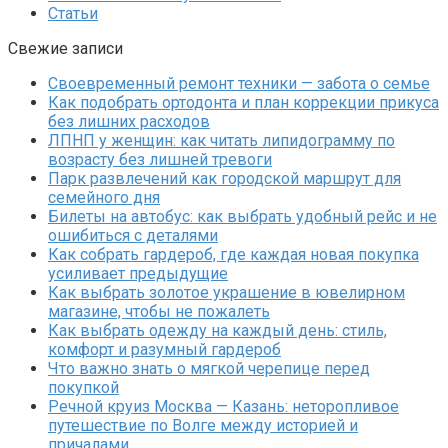
Статьи
Свежие записи
Своевременный ремонт техники — забота о семье
Как подобрать ортодонта и план коррекции прикуса
без лишних расходов
ЛПНП у женщин: как читать липидограмму по
возрасту без лишней тревоги
Парк развлечений как городской маршрут для
семейного дня
Билеты на автобус: как выбрать удобный рейс и не
ошибиться с деталями
Как собрать гардероб, где каждая новая покупка
усиливает предыдущие
Как выбрать золотое украшение в ювелирном
магазине, чтобы не пожалеть
Как выбрать одежду на каждый день: стиль,
комфорт и разумный гардероб
Что важно знать о мягкой черепице перед
покупкой
Речной круиз Москва — Казань: неторопливое
путешествие по Волге между историей и
причалами