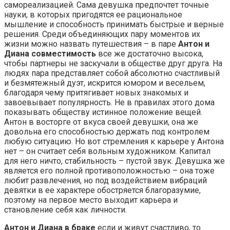
самореализацией. Сама девушка предпочтет точные
науки, в которых пригодятся ее рациональное
мышление и способность принимать быстрые и верные
решения. Среди объединяющих пару моментов их
жизни можно назвать путешествия – в паре
Антон и
Диана совместимость
все же достаточно высока,
чтобы партнеры не заскучали в обществе друг друга. На
людях пара представляет собой абсолютно счастливый
и безмятежный дуэт, искрится юмором и весельем,
благодаря чему притягивает новых знакомых и
завоевывает популярность. Не в правилах этого дома
показывать обществу истинное положение вещей.
Антон в восторге от вкуса своей девушки, она же
довольна его способностью держать под контролем
любую ситуацию. Но вот стремления к карьере у Антона
нет – он считает себя вольным художником. Капитал
для него ничто, стабильность – пустой звук. Девушка же
является его полной противоположностью – она тоже
любит развлечения, но под воздействием вибраций
девятки в ее характере обостряется благоразумие,
поэтому на первое место выходит карьера и
становление себя как личности.
Антон и Диана в браке
если и живут счастливо, то