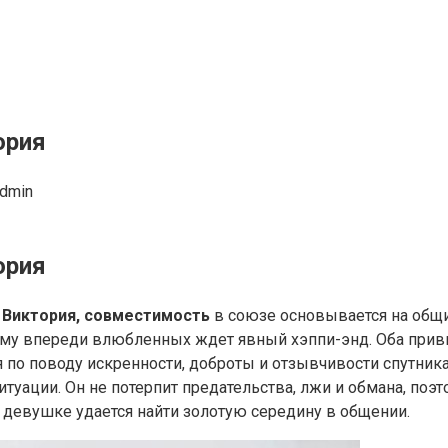
ория
dmin
ория
и Виктория, совместимость
в союзе основывается на общ
ому впереди влюбленных ждет явный хэппи-энд. Оба прив
я по поводу искренности, доброты и отзывчивости спутник
туации. Он не потерпит предательства, лжи и обмана, поэт
, девушке удается найти золотую середину в общении.