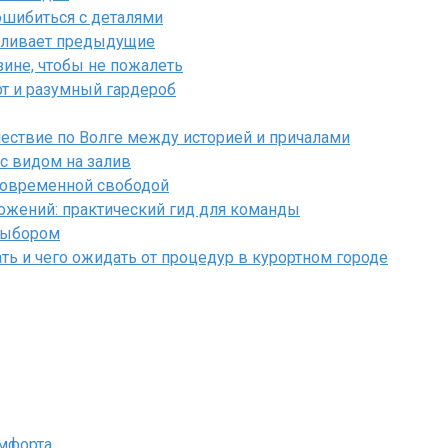
ошибиться с деталями
силивает предыдущие
ине, чтобы не пожалеть
рт и разумный гардероб
ествие по Волге между историей и причалами
 с видом на залив
 современной свободой
ожений: практический гид для команды
 выбором
ть и чего ожидать от процедур в курортном городе
омфорта