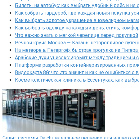
Билеты на автобус: как выбрать удобный рейс и не 
Как собрать гардероб, где каждая новая покупка у
Как выбрать золотое украшение в ювелирном магаз
Как выбрать одежду на каждый день: стиль, комфо
Что важно знать о мягкой черепице перед покупкой
Речной круиз Москва — Казань: неторопливое путеш
На метеоре в Петергоф: быстрая прогулка из Питера
Арабские духи унисекс: аромат между традицией и
Платформа разработки контейнеризированных прил
Видеокарта 8G: что это значит и как не ошибиться с
Косметологическая клиника в Ессентуках: как выбра
Сплит-системы Daichi: идеальное решение для вашего к