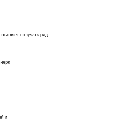
озволяет получать ряд
тнера
ий и