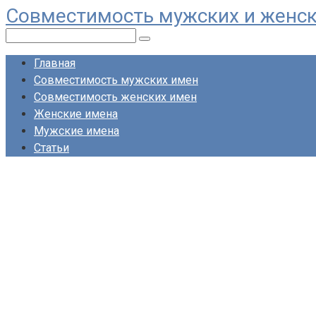
Совместимость мужских и женс
Перейти
к
Поиск:
контенту
Главная
Совместимость мужских имен
Совместимость женских имен
Женские имена
Мужские имена
Статьи