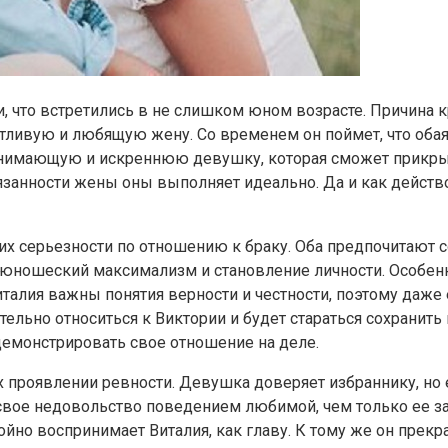
и, что встретились в не слишком юном возрасте. Причина
тливую и любящую жену. Со временем он поймет, что обая
онимающую и искреннюю девушку, которая сможет прикрыть
бязанности жены оны выполняет идеально. Да и как действ
их серьезности по отношению к браку. Оба предпочитают с
 юношеский максимализм и становление личности. Особенно
талия важны понятия верности и честности, поэтому даже е
тельно относиться к Виктории и будет стараться сохранить
 демонстрировать свое отношение на деле.
их проявлении ревности. Девушка доверяет избраннику, но 
вое недовольство поведением любимой, чем только ее за
окойно воспринимает Виталия, как главу. К тому же он пр