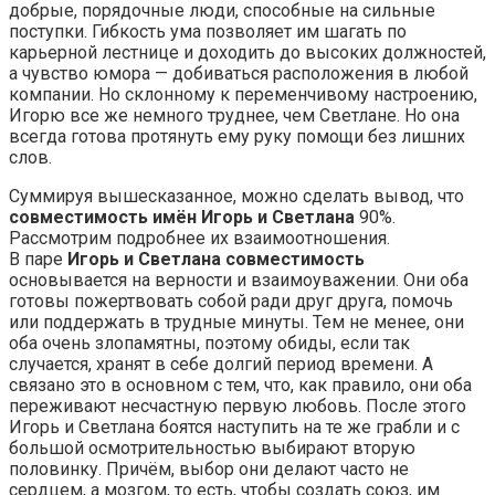
добрые, порядочные люди, способные на сильные
поступки. Гибкость ума позволяет им шагать по
карьерной лестнице и доходить до высоких должностей,
а чувство юмора — добиваться расположения в любой
компании. Но склонному к переменчивому настроению,
Игорю все же немного труднее, чем Светлане. Но она
всегда готова протянуть ему руку помощи без лишних
слов.
Суммируя вышесказанное, можно сделать вывод, что
совместимость имён Игорь и Светлана
90%.
Рассмотрим подробнее их взаимоотношения.
В паре
Игорь и Светлана совместимость
основывается на верности и взаимоуважении. Они оба
готовы пожертвовать собой ради друг друга, помочь
или поддержать в трудные минуты. Тем не менее, они
оба очень злопамятны, поэтому обиды, если так
случается, хранят в себе долгий период времени. А
связано это в основном с тем, что, как правило, они оба
переживают несчастную первую любовь. После этого
Игорь и Светлана боятся наступить на те же грабли и с
большой осмотрительностью выбирают вторую
половинку. Причём, выбор они делают часто не
сердцем, а мозгом, то есть, чтобы создать союз, им