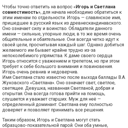
Чтобы точно ответить на вопрос «
Игорь и Светлана
совместимость
», для начала необходимо обратиться к
этим именам по отдельности. Игорь — славянское имя,
пришедшее в русский язык из древнескандинавского.
Оно означает силу и воинство. Обладатели данного
имени — сильные, упорные люди, в то же время очень
общительные и обаятельные. Они всегда четко идут к
своей цели, просчитывая каждый шаг. Однако добиться
желаемого им бывает крайне трудно из-за
непоколебимого упрямства. К даме своего сердца
Игорь относится с уважением и трепетом, но при этом
требует к себе большого внимания и повиновения.
Игорь очень ревнив и недоверчив.
Имя Светлана стало известно после выхода баллады В.А.
Жуковского «Светлана». Оно означает свет, светлое,
светящее. Девушка, названная Светланой, добрая и
открытая. Она всегда готова прийти на помощь,
слушается и уважает старших. Муж для неё —
определенный доминант. Светлана ему полностью
доверяет и позволяет принимать все решения.
Таким образом, Игорь и Светлана могут стать
образцово-показательной парой. Они оба умные,