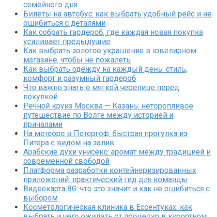
семейного дня
Билеты на автобус: как выбрать удобный рейс и не
ошибиться с деталями
Как собрать гардероб, где каждая новая покупка
усиливает предыдущие
Как выбрать золотое украшение в ювелирном
магазине, чтобы не пожалеть
Как выбрать одежду на каждый день: стиль,
комфорт и разумный гардероб
Что важно знать о мягкой черепице перед
покупкой
Речной круиз Москва — Казань: неторопливое
путешествие по Волге между историей и
причалами
На метеоре в Петергоф: быстрая прогулка из
Питера с видом на залив
Арабские духи унисекс: аромат между традицией и
современной свободой
Платформа разработки контейнеризированных
приложений: практический гид для команды
Видеокарта 8G: что это значит и как не ошибиться с
выбором
Косметологическая клиника в Ессентуках: как
выбрать и чего ожидать от процедур в курортном