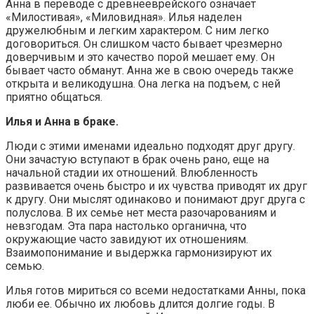
Анна в переводе с древнееврейского означает
«Милостивая», «Миловидная». Илья наделен
дружелюбным и легким характером. С ним легко
договориться. Он слишком часто бывает чрезмерно
доверчивым и это качество порой мешает ему. Он
бывает часто обманут. Анна же в свою очередь также
открыта и великодушна. Она легка на подъем, с ней
приятно общаться.
Илья и Анна в браке.
Люди с этими именами идеально подходят друг другу.
Они зачастую вступают в брак очень рано, еще на
начальной стадии их отношений. Влюбленность
развивается очень быстро и их чувства приводят их друг
к другу. Они мыслят одинаково и понимают друг друга с
полуслова. В их семье нет места разочарованиям и
невзгодам. Эта пара настолько органична, что
окружающие часто завидуют их отношениям.
Взаимопонимание и выдержка гармонизируют их
семью.
Илья готов мириться со всеми недостатками Анны, пока
люби ее. Обычно их любовь длится долгие годы. В