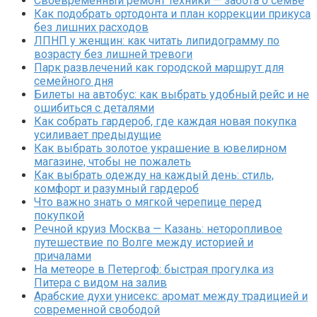
Своевременный ремонт техники — забота о семье
Как подобрать ортодонта и план коррекции прикуса
без лишних расходов
ЛПНП у женщин: как читать липидограмму по
возрасту без лишней тревоги
Парк развлечений как городской маршрут для
семейного дня
Билеты на автобус: как выбрать удобный рейс и не
ошибиться с деталями
Как собрать гардероб, где каждая новая покупка
усиливает предыдущие
Как выбрать золотое украшение в ювелирном
магазине, чтобы не пожалеть
Как выбрать одежду на каждый день: стиль,
комфорт и разумный гардероб
Что важно знать о мягкой черепице перед
покупкой
Речной круиз Москва — Казань: неторопливое
путешествие по Волге между историей и
причалами
На метеоре в Петергоф: быстрая прогулка из
Питера с видом на залив
Арабские духи унисекс: аромат между традицией и
современной свободой