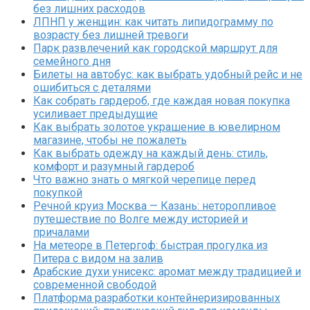
без лишних расходов
ЛПНП у женщин: как читать липидограмму по
возрасту без лишней тревоги
Парк развлечений как городской маршрут для
семейного дня
Билеты на автобус: как выбрать удобный рейс и не
ошибиться с деталями
Как собрать гардероб, где каждая новая покупка
усиливает предыдущие
Как выбрать золотое украшение в ювелирном
магазине, чтобы не пожалеть
Как выбрать одежду на каждый день: стиль,
комфорт и разумный гардероб
Что важно знать о мягкой черепице перед
покупкой
Речной круиз Москва — Казань: неторопливое
путешествие по Волге между историей и
причалами
На метеоре в Петергоф: быстрая прогулка из
Питера с видом на залив
Арабские духи унисекс: аромат между традицией и
современной свободой
Платформа разработки контейнеризированных