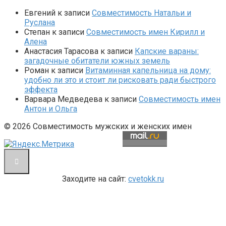
Евгений
к записи
Совместимость Натальи и
Руслана
Степан
к записи
Совместимость имен Кирилл и
Алена
Анастасия Тарасова
к записи
Капские вараны:
загадочные обитатели южных земель
Роман
к записи
Витаминная капельница на дому:
удобно ли это и стоит ли рисковать ради быстрого
эффекта
Варвара Медведева
к записи
Совместимость имен
Антон и Ольга
© 2026 Совместимость мужских и женских имен
Заходите на сайт:
cvetokk.ru