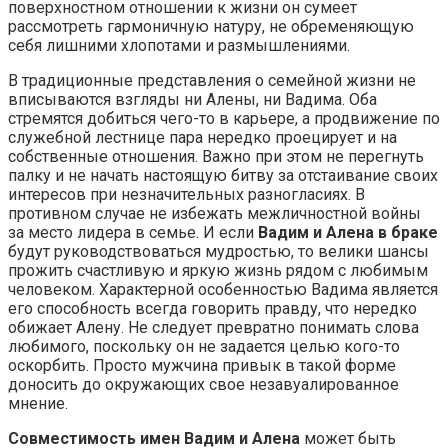
поверхностном отношении к жизни он сумеет
рассмотреть гармоничную натуру, не обременяющую
себя лишними хлопотами и размышлениями.
В традиционные представления о семейной жизни не
вписываются взгляды ни Алены, ни Вадима. Оба
стремятся добиться чего-то в карьере, а продвижение по
служебной лестнице пара нередко проецирует и на
собственные отношения. Важно при этом не перегнуть
палку и не начать настоящую битву за отстаивание своих
интересов при незначительных разногласиях. В
противном случае не избежать межличностной войны
за место лидера в семье. И если
Вадим и Алена в браке
будут руководствоваться мудростью, то велики шансы
прожить счастливую и яркую жизнь рядом с любимым
человеком. Характерной особенностью Вадима является
его способность всегда говорить правду, что нередко
обижает Алену. Не следует превратно понимать слова
любимого, поскольку он не задается целью кого-то
оскорбить. Просто мужчина привык в такой форме
доносить до окружающих свое незавуалированное
мнение.
Совместимость имен Вадим и Алена
может быть