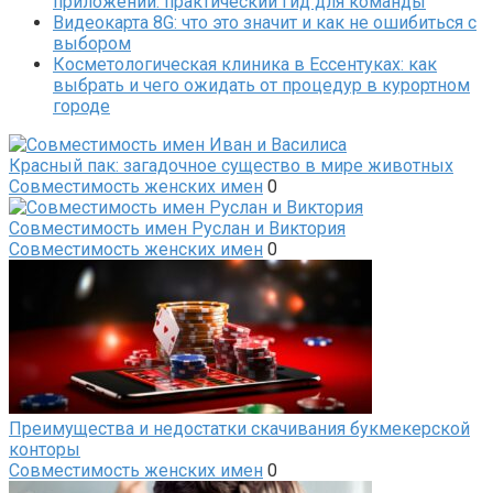
приложений: практический гид для команды
Видеокарта 8G: что это значит и как не ошибиться с
выбором
Косметологическая клиника в Ессентуках: как
выбрать и чего ожидать от процедур в курортном
городе
Красный пак: загадочное существо в мире животных
Совместимость женских имен
0
Совместимость имен Руслан и Виктория
Совместимость женских имен
0
Преимущества и недостатки скачивания букмекерской
конторы
Совместимость женских имен
0