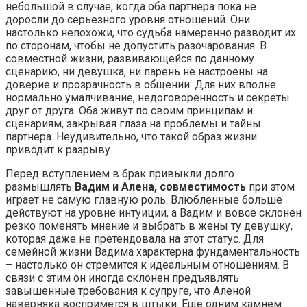
небольшой в случае, когда оба партнера пока не
доросли до серьезного уровня отношений. Они
настолько непохожи, что судьба намеренно разводит их
по сторонам, чтобы не допустить разочарования. В
совместной жизни, развивающейся по данному
сценарию, ни девушка, ни парень не настроены на
доверие и прозрачность в общении. Для них вполне
нормально умалчивание, недоговоренность и секреты
друг от друга. Оба живут по своим принципам и
сценариям, закрывая глаза на проблемы и тайны
партнера. Неудивительно, что такой образ жизни
приводит к разрыву.
Перед вступлением в брак привыкли долго
размышлять
Вадим и Алена, совместимость
при этом
играет не самую главную роль. Влюбленные больше
действуют на уровне интуиции, а Вадим и вовсе склонен
резко поменять мнение и выбрать в жены ту девушку,
которая даже не претендовала на этот статус. Для
семейной жизни Вадима характерна фундаментальность
– настолько он стремится к идеальным отношениям. В
связи с этим он иногда склонен предъявлять
завышенные требования к супруге, что Аленой
наверняка воспримется в штыки. Еще одним камнем