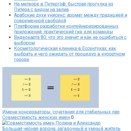
На метеоре в Петергоф: быстрая прогулка из
Питера с видом на залив
Арабские духи унисекс: аромат между традицией и
современной свободой
Платформа разработки контейнеризированных
приложений: практический гид для команды
Видеокарта 8G: что это значит и как не ошибиться с
выбором
Косметологическая клиника в Ессентуках: как
выбрать и чего ожидать от процедур в курортном
городе
Имена-консерваторы: сочетания для стабильных пар
Совместимость женских имен
0
Большая черная ворона: загадочный и умный житель