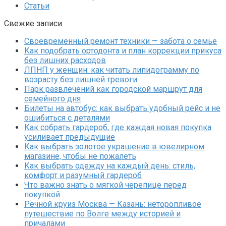
Статьи
Свежие записи
Своевременный ремонт техники — забота о семье
Как подобрать ортодонта и план коррекции прикуса
без лишних расходов
ЛПНП у женщин: как читать липидограмму по
возрасту без лишней тревоги
Парк развлечений как городской маршрут для
семейного дня
Билеты на автобус: как выбрать удобный рейс и не
ошибиться с деталями
Как собрать гардероб, где каждая новая покупка
усиливает предыдущие
Как выбрать золотое украшение в ювелирном
магазине, чтобы не пожалеть
Как выбрать одежду на каждый день: стиль,
комфорт и разумный гардероб
Что важно знать о мягкой черепице перед
покупкой
Речной круиз Москва — Казань: неторопливое
путешествие по Волге между историей и
причалами