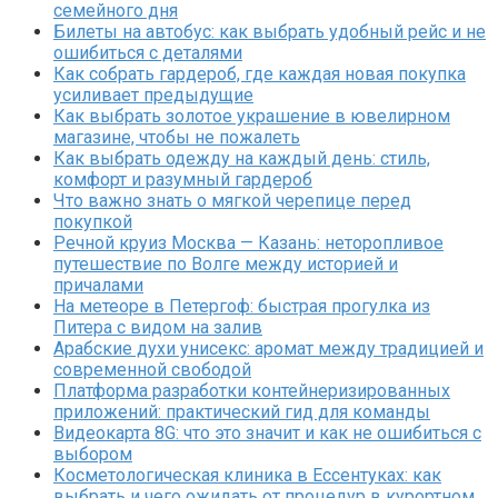
семейного дня
Билеты на автобус: как выбрать удобный рейс и не
ошибиться с деталями
Как собрать гардероб, где каждая новая покупка
усиливает предыдущие
Как выбрать золотое украшение в ювелирном
магазине, чтобы не пожалеть
Как выбрать одежду на каждый день: стиль,
комфорт и разумный гардероб
Что важно знать о мягкой черепице перед
покупкой
Речной круиз Москва — Казань: неторопливое
путешествие по Волге между историей и
причалами
На метеоре в Петергоф: быстрая прогулка из
Питера с видом на залив
Арабские духи унисекс: аромат между традицией и
современной свободой
Платформа разработки контейнеризированных
приложений: практический гид для команды
Видеокарта 8G: что это значит и как не ошибиться с
выбором
Косметологическая клиника в Ессентуках: как
выбрать и чего ожидать от процедур в курортном