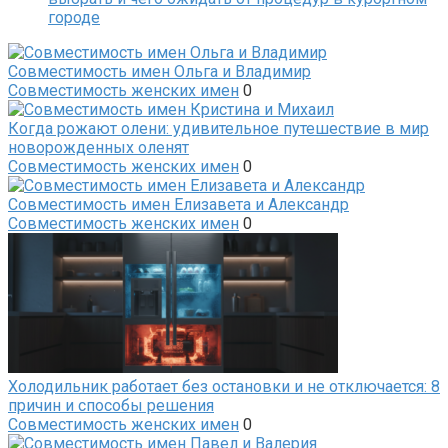
городе
Совместимость имен Ольга и Владимир
Совместимость женских имен
0
Когда рожают олени: удивительное путешествие в мир
новорожденных оленят
Совместимость женских имен
0
Совместимость имен Елизавета и Александр
Совместимость женских имен
0
Холодильник работает без остановки и не отключается: 8
причин и способы решения
Совместимость женских имен
0