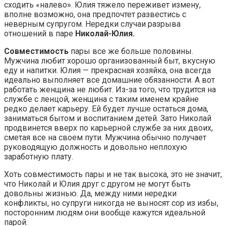
сходить «налево». Юлия тяжело переживет измену,
вполне возможно, она предпочтет развестись с
неверным супругом. Нередки случаи разрыва
отношений в паре
Николай-Юлия.
Совместимость
пары все же больше половины.
Мужчина любит хорошо организованный быт, вкусную
еду и напитки. Юлия — прекрасная хозяйка, она всегда
идеально выполняет все домашние обязанности. А вот
работать женщина не любит. Из-за того, что трудится на
службе с ленцой, женщина с таким именем крайне
редко делает карьеру. Ей будет лучше остаться дома,
заниматься бытом и воспитанием детей. Зато Николай
продвинется вверх по карьерной службе за них двоих,
сметая все на своем пути. Мужчина обычно получает
руководящую должность и довольно неплохую
заработную плату.
Хоть совместимость пары и не так высока, это не значит,
что Николай и Юлия друг с другом не могут быть
довольны жизнью. Да, между ними нередки
конфликты, но супруги никогда не выносят сор из избы,
посторонним людям они вообще кажутся идеальной
парой.