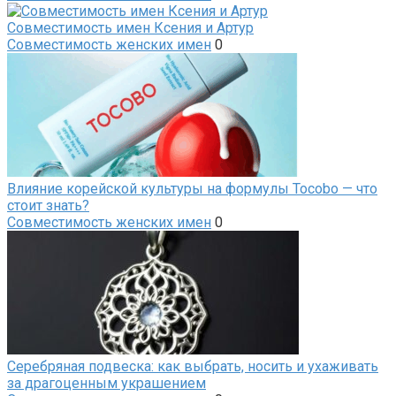
Совместимость имен Ксения и Артур
Совместимость женских имен
0
Влияние корейской культуры на формулы Tocobo — что
стоит знать?
Совместимость женских имен
0
Серебряная подвеска: как выбрать, носить и ухаживать
за драгоценным украшением