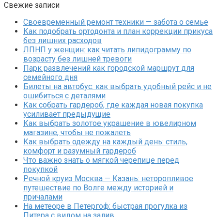
Свежие записи
Своевременный ремонт техники — забота о семье
Как подобрать ортодонта и план коррекции прикуса
без лишних расходов
ЛПНП у женщин: как читать липидограмму по
возрасту без лишней тревоги
Парк развлечений как городской маршрут для
семейного дня
Билеты на автобус: как выбрать удобный рейс и не
ошибиться с деталями
Как собрать гардероб, где каждая новая покупка
усиливает предыдущие
Как выбрать золотое украшение в ювелирном
магазине, чтобы не пожалеть
Как выбрать одежду на каждый день: стиль,
комфорт и разумный гардероб
Что важно знать о мягкой черепице перед
покупкой
Речной круиз Москва — Казань: неторопливое
путешествие по Волге между историей и
причалами
На метеоре в Петергоф: быстрая прогулка из
Питера с видом на залив