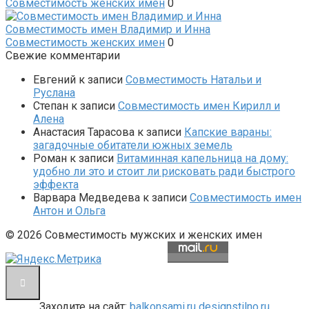
Совместимость женских имен
0
Совместимость имен Владимир и Инна
Совместимость женских имен
0
Свежие комментарии
Евгений
к записи
Совместимость Натальи и
Руслана
Степан
к записи
Совместимость имен Кирилл и
Алена
Анастасия Тарасова
к записи
Капские вараны:
загадочные обитатели южных земель
Роман
к записи
Витаминная капельница на дому:
удобно ли это и стоит ли рисковать ради быстрого
эффекта
Варвара Медведева
к записи
Совместимость имен
Антон и Ольга
© 2026 Совместимость мужских и женских имен
Заходите на сайт:
balkonsami.ru
designstilno.ru