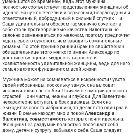
уменьшится со временем, ведь этот мужчина
полностью соответствует представлениям женщины об
идеале. Ей нужен веселый и серьезный, безрассудный и
ответственный, добродушный и сильный спутник – и
Саша удивительным образом гармонично сочетает в
себе столь противоречивые качества. Валентина не
склонна размениваться по мелочам, поэтому предпочтет
ждать своего суженого, чем заводить сомнительные
романы. По этой причине ранний брак не свойственен
обладательнице этого мягкого имени. Александр по
достоинству оценит мудрость, верность и
хозяйственность удивительной женщины, ведь для него
семья является фундаментом всей жизни.
Мужчина может не сомневаться в искренности чувств
своей избранницы, поскольку замуж она выходит
исключительно по любви. Причем ее эмоции далеки от
страстей – они чисты, нежны и глубоки. Для Валентины
нехарактерно вступать в брак дважды. Если она
выходит за своего избранника, то делает это один раз в
жизни. В семье находят мир и покой
Александр и
Валентина, совместимость
которых почти идеальна.
Женщина без раздумий полностью посвящает себя
дому, детям и супругу, забывая о себе. Саше следует