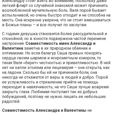
Александру стоит взять во внимание, поскольку даже
легкий флирт со случайной знакомой может причинить
возлюбленной мучительную боль. Валя порой бывает
вспыльчивой, но очень быстро отходит и не способна на
месть. Она искренне уверена, что не стоит вмешиваться
в Божьи планы – и все получат по заслугам.
С годами девушка становится более рассудительной и
спокойной, но в юности подвержена частой перемене
настроения.
Совместимость имен Александр и
Валентина
заметна в их природном обаянии и
оптимизме. Но если балагур Саша привык покорять
сердца своим шармом и искрометным юмором, то
тихая Валя «берет» честностью и приветливостью. В ней
нет ни капли эгоизма или лицемерия – она открыта, как
на ладони. Сколько бы ей ни причинили боли, она
никогда не откажется от веры в людей и добро. Порой
ее услужливость и стремление прийти на помощь
переходит в навязчивость, на что Саше лучше вовремя
закрыть глаза. Любимая поступает так из добрых
побуждений, поэтому не нужно лишать ее небольших
радостей.
Совместимость Александра и Валентины
не