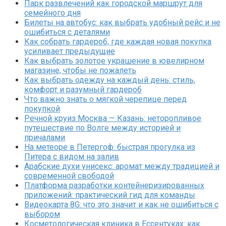
Парк развлечений как городской маршрут для
семейного дня
Билеты на автобус: как выбрать удобный рейс и не
ошибиться с деталями
Как собрать гардероб, где каждая новая покупка
усиливает предыдущие
Как выбрать золотое украшение в ювелирном
магазине, чтобы не пожалеть
Как выбрать одежду на каждый день: стиль,
комфорт и разумный гардероб
Что важно знать о мягкой черепице перед
покупкой
Речной круиз Москва — Казань: неторопливое
путешествие по Волге между историей и
причалами
На метеоре в Петергоф: быстрая прогулка из
Питера с видом на залив
Арабские духи унисекс: аромат между традицией и
современной свободой
Платформа разработки контейнеризированных
приложений: практический гид для команды
Видеокарта 8G: что это значит и как не ошибиться с
выбором
Косметологическая клиника в Ессентуках: как