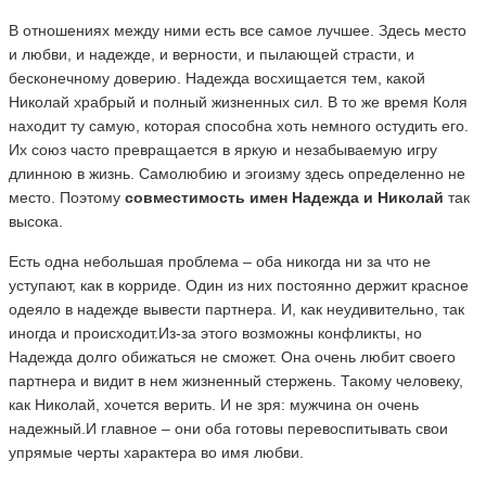
В отношениях между ними есть все самое лучшее. Здесь место
и любви, и надежде, и верности, и пылающей страсти, и
бесконечному доверию. Надежда восхищается тем, какой
Николай храбрый и полный жизненных сил. В то же время Коля
находит ту самую, которая способна хоть немного остудить его.
Их союз часто превращается в яркую и незабываемую игру
длинною в жизнь. Самолюбию и эгоизму здесь определенно не
место. Поэтому
совместимость имен Надежда и Николай
так
высока.
Есть одна небольшая проблема – оба никогда ни за что не
уступают, как в корриде. Один из них постоянно держит красное
одеяло в надежде вывести партнера. И, как неудивительно, так
иногда и происходит.Из-за этого возможны конфликты, но
Надежда долго обижаться не сможет. Она очень любит своего
партнера и видит в нем жизненный стержень. Такому человеку,
как Николай, хочется верить. И не зря: мужчина он очень
надежный.И главное – они оба готовы перевоспитывать свои
упрямые черты характера во имя любви.