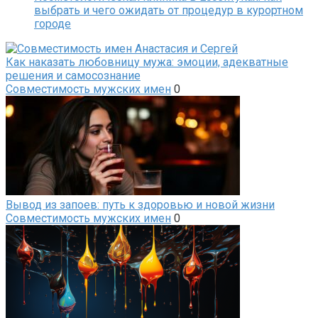
выбрать и чего ожидать от процедур в курортном
городе
Как наказать любовницу мужа: эмоции, адекватные
решения и самосознание
Совместимость мужских имен
0
Вывод из запоев: путь к здоровью и новой жизни
Совместимость мужских имен
0