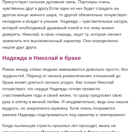
Присутствует сильная духовная связь. Партнеры очень
чувственны друг к другу.Если один из них будет страдать на
другом конце земного шара, то другой обязательно почувствует
неладное и впадет в уныние. Надежда – чувствительная натура,
которой необходимый душевный покой и тот, кому можно
доверять. Николай, в свою очередь, ищет ту, которая сможет
заземлить его высоковольтный характер. Они определенно
нашли друг друга.
Надежда и Николай в браке
Роман между этими людьми завязывается довольно просто, без
трудностей. Период от начала романтических отношений до
брака может длиться сколько угодно. Как только Николай
почувствует, что сердце Надежды готово провести
счастливейшие годы в своей жизни, то сразу предложит свою
руку и клятву в вечной любви. И неудивительно, ведь она нашла
мудрого, но энергичного мужчину. Коле очень понравится
умение Надежды подстраиваться под характер и темперамент.
Когда пылающая страсть прошлых лет проходит, жизнь не
становится скучнее.
Надежда и Николай в браке
способны