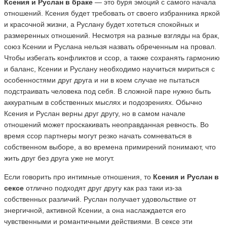
Ксения и Руслан в браке
— это буря эмоций с самого начала
отношений. Ксения будет требовать от своего избранника яркой
и красочной жизни, а Руслану будет хотеться спокойных и
размеренных отношений. Несмотря на разные взгляды на брак,
союз Ксении и Руслана нельзя назвать обреченным на провал.
Чтобы избегать конфликтов и ссор, а также сохранять гармонию
и баланс, Ксении и Руслану необходимо научиться мириться с
особенностями друг друга и ни в коем случае не пытаться
подстраивать человека под себя. В сложной паре нужно быть
аккуратным в собственных мыслях и подозрениях. Обычно
Ксения и Руслан верны друг другу, но в самом начале
отношений может проскакивать неоправданная ревность. Во
время ссор партнеры могут резко начать сомневаться в
собственном выборе, а во времена примирений понимают, что
жить друг без друга уже не могут.
Если говорить про интимные отношения, то
Ксения и Руслан в
сексе
отлично подходят друг другу как раз таки из-за
собственных различий. Руслан получает удовольствие от
энергичной, активной Ксении, а она наслаждается его
чувственными и романтичными действиями. В сексе эти