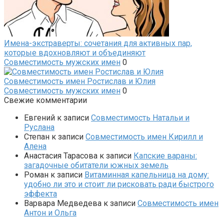
Имена-экстраверты: сочетания для активных пар,
которые вдохновляют и объединяют
Совместимость мужских имен
0
Совместимость имен Ростислав и Юлия
Совместимость мужских имен
0
Свежие комментарии
Евгений
к записи
Совместимость Натальи и
Руслана
Степан
к записи
Совместимость имен Кирилл и
Алена
Анастасия Тарасова
к записи
Капские вараны:
загадочные обитатели южных земель
Роман
к записи
Витаминная капельница на дому:
удобно ли это и стоит ли рисковать ради быстрого
эффекта
Варвара Медведева
к записи
Совместимость имен
Антон и Ольга