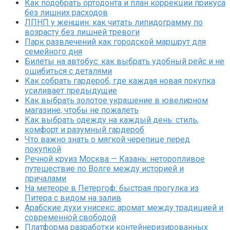
Как подобрать ортодонта и план коррекции прикуса
без лишних расходов
ЛПНП у женщин: как читать липидограмму по
возрасту без лишней тревоги
Парк развлечений как городской маршрут для
семейного дня
Билеты на автобус: как выбрать удобный рейс и не
ошибиться с деталями
Как собрать гардероб, где каждая новая покупка
усиливает предыдущие
Как выбрать золотое украшение в ювелирном
магазине, чтобы не пожалеть
Как выбрать одежду на каждый день: стиль,
комфорт и разумный гардероб
Что важно знать о мягкой черепице перед
покупкой
Речной круиз Москва — Казань: неторопливое
путешествие по Волге между историей и
причалами
На метеоре в Петергоф: быстрая прогулка из
Питера с видом на залив
Арабские духи унисекс: аромат между традицией и
современной свободой
Платформа разработки контейнеризированных