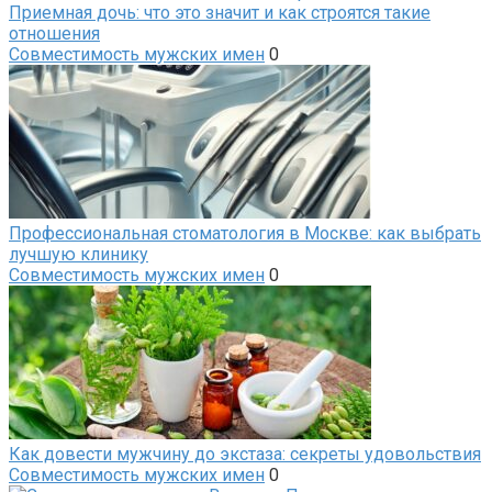
Приемная дочь: что это значит и как строятся такие
отношения
Совместимость мужских имен
0
Профессиональная стоматология в Москве: как выбрать
лучшую клинику
Совместимость мужских имен
0
Как довести мужчину до экстаза: секреты удовольствия
Совместимость мужских имен
0