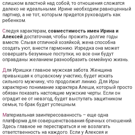
слишком властной над собой, то отношения сложатся
далеко не идеальными. Ирине необходим равноценный
партнер, а не тот, которым придется руководить как
ребенком.
С
ледуя характерам,
совместимость имен Ирина и
Алексей
достаточная, чтобы прожить долгие годы
вместе. Слывя отличной хозяйкой, жена способна
создать уют, внести гармонию. Изредка она может
совершать безумные поступки, но все они будут
оправданы желанием разнообразить семейную жизнь.
Д
ля Иришки главное мужская забота. Женщина
привыкшая к отцовскому участию, будет искать
сильного мужчину, что продолжит линию. Для Иры
характерно понимание характера Алеши, который просто
обязан показать настоящие мужские черты. Если он
оградит ее от невзгод, будет выступать защитником
семьи, то брак будет успешным.
М
атериальная заинтересованность – еще одна
платформа для совершенствования брачных отношений.
Здесь главное не перестараться и не возлагать
ответственность на каждого. Если у Алексея и