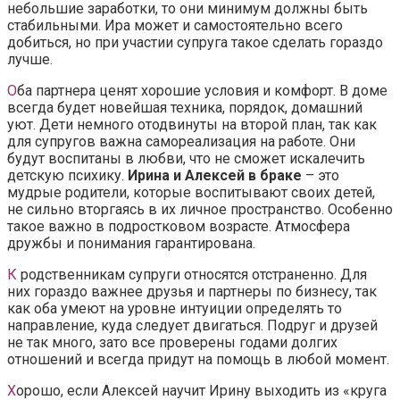
небольшие заработки, то они минимум должны быть
стабильными. Ира может и самостоятельно всего
добиться, но при участии супруга такое сделать гораздо
лучше.
О
ба партнера ценят хорошие условия и комфорт. В доме
всегда будет новейшая техника, порядок, домашний
уют. Дети немного отодвинуты на второй план, так как
для супругов важна самореализация на работе. Они
будут воспитаны в любви, что не сможет искалечить
детскую психику.
Ирина и Алексей в браке
– это
мудрые родители, которые воспитывают своих детей,
не сильно вторгаясь в их личное пространство. Особенно
такое важно в подростковом возрасте. Атмосфера
дружбы и понимания гарантирована.
К
родственникам супруги относятся отстраненно. Для
них гораздо важнее друзья и партнеры по бизнесу, так
как оба умеют на уровне интуиции определять то
направление, куда следует двигаться. Подруг и друзей
не так много, зато все проверены годами долгих
отношений и всегда придут на помощь в любой момент.
Х
орошо, если Алексей научит Ирину выходить из «круга