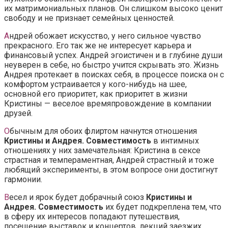
их матримониальных планов. Он слишком высоко ценит
свободу и не признает семейных ценностей.
А
ндрей обожает искусство, у него сильное чувство
прекрасного. Его так же не интересует карьера и
финансовый успех. Андрей эгоистичен и в глубине души
неуверен в себе, но быстро учится скрывать это. Жизнь
Андрея протекает в поисках себя, в процессе поиска он с
комфортом устраивается у кого-нибудь на шее,
основной его приоритет, как приоритет в жизни
Кристины — веселое времяпровождение в компании
друзей.
О
бычным для обоих флиртом начнутся отношения
Кристины и Андрея. Совместимость
в интимных
отношениях у них замечательная: Кристина в сексе
страстная и темпераментная, Андрей страстный и тоже
любящий эксперименты, в этом вопросе они достигнут
гармонии.
В
есел и ярок будет добрачный союз
Кристины и
Андрея. Совместимость
их будет подкреплена тем, что
в сферу их интересов попадают путешествия,
посещение выставок и концертов, лекций заезжих