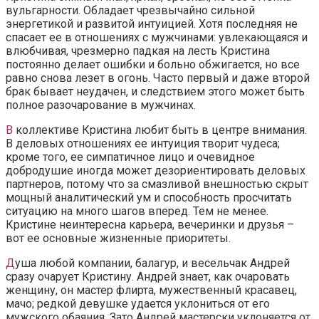
вульгарности. Обладает чрезвычайно сильной
энергетикой и развитой интуицией. Хотя последняя не
спасает ее в отношениях с мужчинами: увлекающаяся и
влюбчивая, чрезмерно падкая на лесть Кристина
постоянно делает ошибки и больно обжигается, но все
равно снова лезет в огонь. Часто первый и даже второй
брак бывает неудачен, и следствием этого может быть
полное разочарование в мужчинах.
В
коллективе Кристина любит быть в центре внимания.
В деловых отношениях ее интуиция творит чудеса;
кроме того, ее симпатичное лицо и очевидное
добродушие иногда может дезориентировать деловых
партнеров, потому что за смазливой внешностью скрыт
мощный аналитический ум и способность просчитать
ситуацию на много шагов вперед. Тем не менее.
Кристине неинтересна карьера, вечеринки и друзья –
вот ее основные жизненные приоритеты.
Д
уша любой компании, балагур, и весельчак Андрей
сразу очарует Кристину. Андрей знает, как очаровать
женщину, он мастер флирта, мужественный красавец,
мачо; редкой девушке удается уклониться от его
мужского обаяния. Зато Андрей мастерски уклоняется от