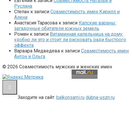
Евгений
к записи
Совместимость Натальи и
Руслана
Степан
к записи
Совместимость имен Кирилл и
Алена
Анастасия Тарасова
к записи
Капские вараны:
загадочные обитатели южных земель
Роман
к записи
Витаминная капельница на дому:
удобно ли это и стоит ли рисковать ради быстрого
эффекта
Варвара Медведева
к записи
Совместимость имен
Антон и Ольга
© 2026 Совместимость мужских и женских имен
Заходите на сайт:
balkonsami.ru
dubna-uszn.ru