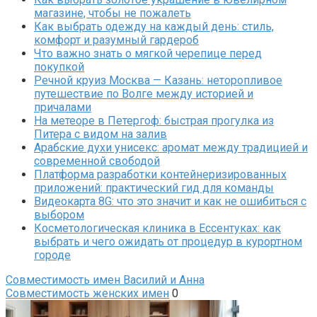
магазине, чтобы не пожалеть
Как выбрать одежду на каждый день: стиль,
комфорт и разумный гардероб
Что важно знать о мягкой черепице перед
покупкой
Речной круиз Москва — Казань: неторопливое
путешествие по Волге между историей и
причалами
На метеоре в Петергоф: быстрая прогулка из
Питера с видом на залив
Арабские духи унисекс: аромат между традицией и
современной свободой
Платформа разработки контейнеризированных
приложений: практический гид для команды
Видеокарта 8G: что это значит и как не ошибиться с
выбором
Косметологическая клиника в Ессентуках: как
выбрать и чего ожидать от процедур в курортном
городе
Совместимость имен Василий и Анна
Совместимость женских имен
0