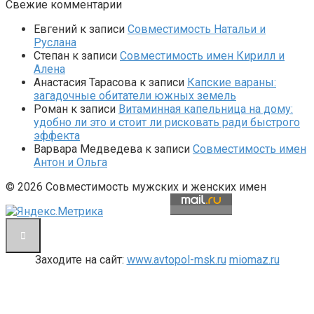
Свежие комментарии
Евгений
к записи
Совместимость Натальи и
Руслана
Степан
к записи
Совместимость имен Кирилл и
Алена
Анастасия Тарасова
к записи
Капские вараны:
загадочные обитатели южных земель
Роман
к записи
Витаминная капельница на дому:
удобно ли это и стоит ли рисковать ради быстрого
эффекта
Варвара Медведева
к записи
Совместимость имен
Антон и Ольга
© 2026 Совместимость мужских и женских имен
Заходите на сайт:
www.avtopol-msk.ru
miomaz.ru