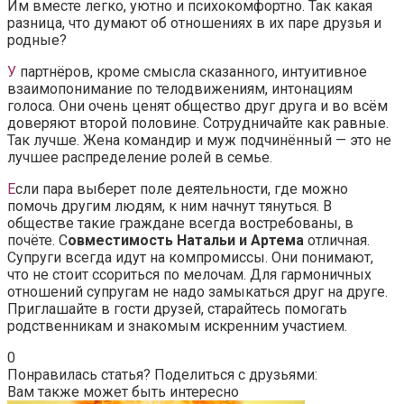
Им вместе легко, уютно и психокомфортно. Так какая
разница, что думают об отношениях в их паре друзья и
родные?
У
партнёров, кроме смысла сказанного, интуитивное
взаимопонимание по телодвижениям, интонациям
голоса. Они очень ценят общество друг друга и во всём
доверяют второй половине. Сотрудничайте как равные.
Так лучше. Жена командир и муж подчинённый — это не
лучшее распределение ролей в семье.
Е
сли пара выберет поле деятельности, где можно
помочь другим людям, к ним начнут тянуться. В
обществе такие граждане всегда востребованы, в
почёте. С
овместимость Натальи и Артема
отличная.
Супруги всегда идут на компромиссы. Они понимают,
что не стоит ссориться по мелочам. Для гармоничных
отношений супругам не надо замыкаться друг на друге.
Приглашайте в гости друзей, старайтесь помогать
родственникам и знакомым искренним участием.
0
Понравилась статья? Поделиться с друзьями:
Вам также может быть интересно