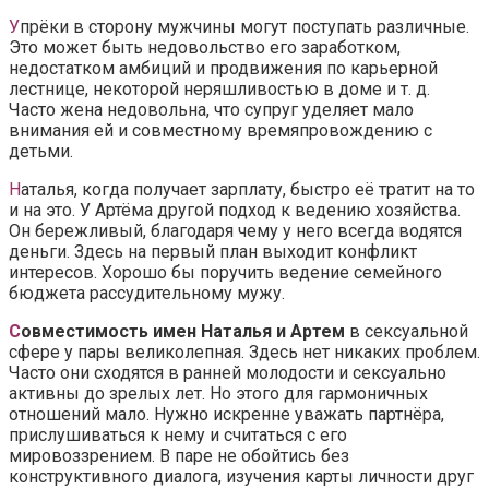
У
прёки в сторону мужчины могут поступать различные.
Это может быть недовольство его заработком,
недостатком амбиций и продвижения по карьерной
лестнице, некоторой неряшливостью в доме и т. д.
Часто жена недовольна, что супруг уделяет мало
внимания ей и совместному времяпровождению с
детьми.
Н
аталья, когда получает зарплату, быстро её тратит на то
и на это. У Артёма другой подход к ведению хозяйства.
Он бережливый, благодаря чему у него всегда водятся
деньги. Здесь на первый план выходит конфликт
интересов. Хорошо бы поручить ведение семейного
бюджета рассудительному мужу.
С
овместимость имен Наталья и Артем
в сексуальной
сфере у пары великолепная. Здесь нет никаких проблем.
Часто они сходятся в ранней молодости и сексуально
активны до зрелых лет. Но этого для гармоничных
отношений мало. Нужно искренне уважать партнёра,
прислушиваться к нему и считаться с его
мировоззрением. В паре не обойтись без
конструктивного диалога, изучения карты личности друг