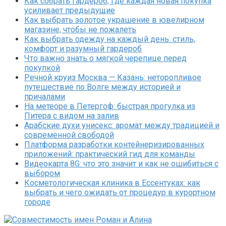
Как собрать гардероб, где каждая новая покупка
усиливает предыдущие
Как выбрать золотое украшение в ювелирном
магазине, чтобы не пожалеть
Как выбрать одежду на каждый день: стиль,
комфорт и разумный гардероб
Что важно знать о мягкой черепице перед
покупкой
Речной круиз Москва — Казань: неторопливое
путешествие по Волге между историей и
причалами
На метеоре в Петергоф: быстрая прогулка из
Питера с видом на залив
Арабские духи унисекс: аромат между традицией и
современной свободой
Платформа разработки контейнеризированных
приложений: практический гид для команды
Видеокарта 8G: что это значит и как не ошибиться с
выбором
Косметологическая клиника в Ессентуках: как
выбрать и чего ожидать от процедур в курортном
городе