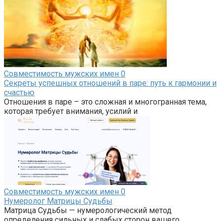
Совместимость мужских имен
0
Секреты успешных отношений в паре: путь к гармонии и
счастью
Отношения в паре – это сложная и многогранная тема,
которая требует внимания, усилий и
Совместимость мужских имен
0
Нумеролог Матрицы Судьбы
Матрица Судьбы — нумерологический метод
определения сильных и слабых сторон вашего