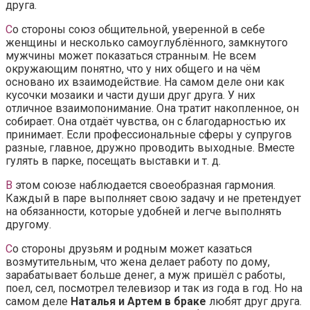
друга.
С
о стороны союз общительной, уверенной в себе
женщины и несколько самоуглублённого, замкнутого
мужчины может показаться странным. Не всем
окружающим понятно, что у них общего и на чём
основано их взаимодействие. На самом деле они как
кусочки мозаики и части души друг друга. У них
отличное взаимопонимание. Она тратит накопленное, он
собирает. Она отдаёт чувства, он с благодарностью их
принимает. Если профессиональные сферы у супругов
разные, главное, дружно проводить выходные. Вместе
гулять в парке, посещать выставки и т. д.
В
этом союзе наблюдается своеобразная гармония.
Каждый в паре выполняет свою задачу и не претендует
на обязанности, которые удобней и легче выполнять
другому.
С
о стороны друзьям и родным может казаться
возмутительным, что жена делает работу по дому,
зарабатывает больше денег, а муж пришёл с работы,
поел, сел, посмотрел телевизор и так из года в год. Но на
самом деле
Наталья и Артем в браке
любят друг друга.