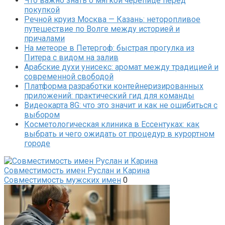
Что важно знать о мягкой черепице перед
покупкой
Речной круиз Москва — Казань: неторопливое
путешествие по Волге между историей и
причалами
На метеоре в Петергоф: быстрая прогулка из
Питера с видом на залив
Арабские духи унисекс: аромат между традицией и
современной свободой
Платформа разработки контейнеризированных
приложений: практический гид для команды
Видеокарта 8G: что это значит и как не ошибиться с
выбором
Косметологическая клиника в Ессентуках: как
выбрать и чего ожидать от процедур в курортном
городе
Совместимость имен Руслан и Карина
Совместимость мужских имен
0