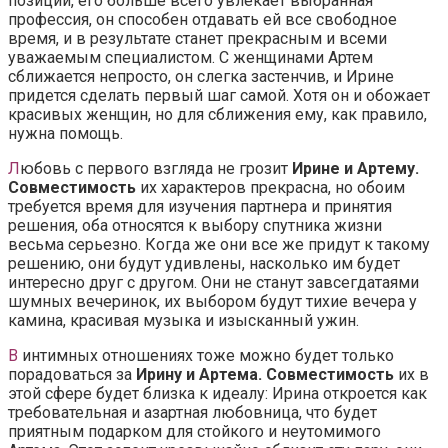
позиции, его больше всего увлекает выбранная
профессия, он способен отдавать ей все свободное
время, и в результате станет прекрасным и всеми
уважаемым специалистом. С женщинами Артем
сближается непросто, он слегка застенчив, и Ирине
придется сделать первый шаг самой. Хотя он и обожает
красивых женщин, но для сближения ему, как правило,
нужна помощь.
Л
юбовь с первого взгляда не грозит
Ирине и Артему.
Совместимость
их характеров прекрасна, но обоим
требуется время для изучения партнера и принятия
решения, оба относятся к выбору спутника жизни
весьма серьезно. Когда же они все же придут к такому
решению, они будут удивлены, насколько им будет
интересно друг с другом. Они не станут завсегдатаями
шумных вечеринок, их выбором будут тихие вечера у
камина, красивая музыка и изысканный ужин.
В
интимных отношениях тоже можно будет только
порадоваться за
Ирину и Артема. Совместимость
их в
этой сфере будет близка к идеалу: Ирина откроется как
требовательная и азартная любовница, что будет
приятным подарком для стойкого и неутомимого