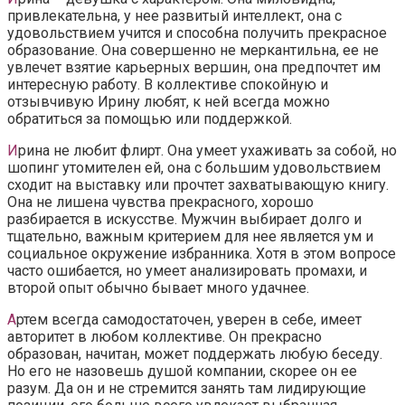
привлекательна, у нее развитый интеллект, она с
удовольствием учится и способна получить прекрасное
образование. Она совершенно не меркантильна, ее не
увлечет взятие карьерных вершин, она предпочтет им
интересную работу. В коллективе спокойную и
отзывчивую Ирину любят, к ней всегда можно
обратиться за помощью или поддержкой.
И
рина не любит флирт. Она умеет ухаживать за собой, но
шопинг утомителен ей, она с большим удовольствием
сходит на выставку или прочтет захватывающую книгу.
Она не лишена чувства прекрасного, хорошо
разбирается в искусстве. Мужчин выбирает долго и
тщательно, важным критерием для нее является ум и
социальное окружение избранника. Хотя в этом вопросе
часто ошибается, но умеет анализировать промахи, и
второй опыт обычно бывает много удачнее.
А
ртем всегда самодостаточен, уверен в себе, имеет
авторитет в любом коллективе. Он прекрасно
образован, начитан, может поддержать любую беседу.
Но его не назовешь душой компании, скорее он ее
разум. Да он и не стремится занять там лидирующие