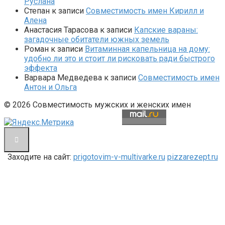
Руслана
Степан
к записи
Совместимость имен Кирилл и
Алена
Анастасия Тарасова
к записи
Капские вараны:
загадочные обитатели южных земель
Роман
к записи
Витаминная капельница на дому:
удобно ли это и стоит ли рисковать ради быстрого
эффекта
Варвара Медведева
к записи
Совместимость имен
Антон и Ольга
© 2026 Совместимость мужских и женских имен
Заходите на сайт:
prigotovim-v-multivarke.ru
pizzarezept.ru