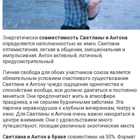
Э
нергетически
совместимость Светланы и Антона
определяется наполненностью их имен. Светлана
оптимистичная, легкая в общении, эмоциональная и
импульсивная. Антон активный, логичный,
предусмотрительный.
Л
ичная свобода для обоих участников союза является
обязательным условием счастливого существования.
Светлане и Антону чуждо ощущение одиночества и
спокойствие вообще, все должно двигаться и постоянно
меняться. Они предпочитают жить в атмосфере
праздника, а не серыми будничными заботами. Эта
парочка неравнодушна к клубным вечеринкам, театру и
кино. Для Светланы и Антона очень важно находиться в
центре внимания. Они с удовольствием много
путешествуют, посещая различные экзотические места.
С
ветлана и Антон в браке
совместимы на 50%. Формат