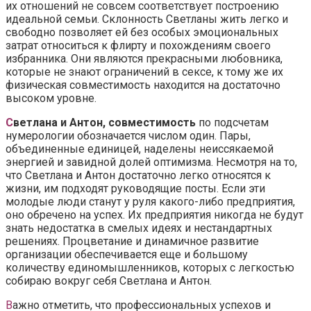
их отношений не совсем соответствует построению
идеальной семьи. Склонность Светланы жить легко и
свободно позволяет ей без особых эмоциональных
затрат относиться к флирту и похождениям своего
избранника. Они являются прекрасными любовника,
которые не знают ограничений в сексе, к тому же их
физическая совместимость находится на достаточно
высоком уровне.
С
ветлана и Антон, совместимость
по подсчетам
нумерологии обозначается числом один. Пары,
объединенные единицей, наделены неиссякаемой
энергией и завидной долей оптимизма. Несмотря на то,
что Светлана и Антон достаточно легко относятся к
жизни, им подходят руководящие посты. Если эти
молодые люди станут у руля какого-либо предприятия,
оно обречено на успех. Их предприятия никогда не будут
знать недостатка в смелых идеях и нестандартных
решениях. Процветание и динамичное развитие
организации обеспечивается еще и большому
количеству единомышленников, которых с легкостью
собираю вокруг себя Светлана и Антон.
В
ажно отметить, что профессиональных успехов и