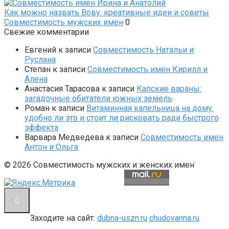
Как можно назвать Вову: креативные идеи и советы
Совместимость мужских имен
0
Свежие комментарии
Евгений
к записи
Совместимость Натальи и
Руслана
Степан
к записи
Совместимость имен Кирилл и
Алена
Анастасия Тарасова
к записи
Капские вараны:
загадочные обитатели южных земель
Роман
к записи
Витаминная капельница на дому:
удобно ли это и стоит ли рисковать ради быстрого
эффекта
Варвара Медведева
к записи
Совместимость имен
Антон и Ольга
© 2026 Совместимость мужских и женских имен
Заходите на сайт:
dubna-uszn.ru
chudovanna.ru