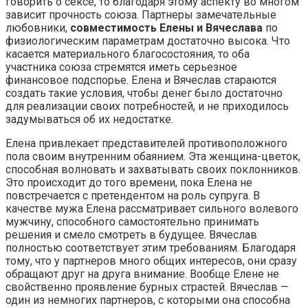
говорить о сексе, то благодаря этому аспекту во многом
зависит прочность союза. Партнеры замечательные
любовники,
совместимость Елены и Вячеслава
по
физиологическим параметрам достаточно высока. Что
касается материального благосостояния, то оба
участника союза стремятся иметь серьезное
финансовое подспорье. Елена и Вячеслав стараются
создать такие условия, чтобы денег было достаточно
для реализации своих потребностей, и не приходилось
задумываться об их недостатке.
Елена привлекает представителей противоположного
пола своим внутренним обаянием. Эта женщина-цветок,
способная волновать и захватывать своих поклонников.
Это происходит до того времени, пока Елена не
повстречается с претендентом на роль супруга. В
качестве мужа Елена рассматривает сильного волевого
мужчину, способного самостоятельно принимать
решения и смело смотреть в будущее. Вячеслав
полностью соответствует этим требованиям. Благодаря
тому, что у партнеров много общих интересов, они сразу
обращают друг на друга внимание. Вообще Елене не
свойственно проявление бурных страстей. Вячеслав —
один из немногих партнеров, с которыми она способна