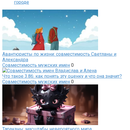
городе
Авантюристы по жизни: совместимость Светланы и
Александра
Совместимость мужских имен
0
Что такое 3.86: как понять эту оценку и что она значит?
Совместимость мужских имен
0
Тараканы: масштабы невероятного мира