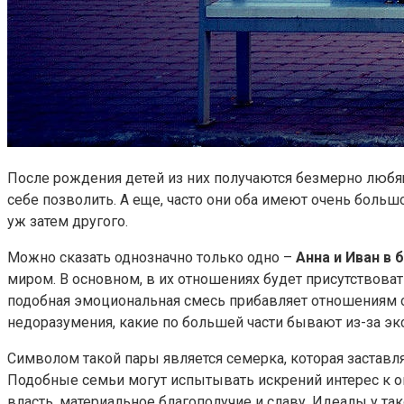
После рождения детей из них получаются безмерно любя
себе позволить. А еще, часто они оба имеют очень большое
уж затем другого.
Можно сказать однозначно только одно –
Анна и Иван в 
миром. В основном, в их отношениях будет присутствоват
подобная эмоциональная смесь прибавляет отношениям о
недоразумения, какие по большей части бывают из-за э
Символом такой пары является семерка, которая заставля
Подобные семьи могут испытывать искрений интерес к ок
власть, материальное благополучие и славу. Идеалы у та