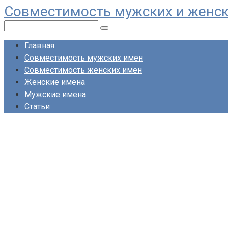
Совместимость мужских и женс
Перейти
к
Поиск:
контенту
Главная
Совместимость мужских имен
Совместимость женских имен
Женские имена
Мужские имена
Статьи