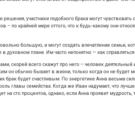
тие решения, участники подобного брака могут чувствоват
ов – по крайней мере оттого, что к будь-какому они относ
вольно большую, и могут создать впечатление семьи, кото
ие в духовном плане. Им часто непонятно — как справлятьс
ами, скорей всего скажут про него – человек деятельный 
аким он обычно бывает в жизни, только когда он не будет
о их брак будет счастливым. По энергетике Анна весьма си
роль главы семейства. Когда же Иван надумает, что лучшего
т на сто процентов, однако, если Анна проявит мудрость, 