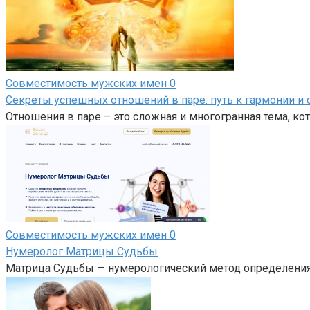
Совместимость мужских имен
0
Секреты успешных отношений в паре: путь к гармонии и 
Отношения в паре – это сложная и многогранная тема, кот
Совместимость мужских имен
0
Нумеролог Матрицы Судьбы
Матрица Судьбы — нумерологический метод определения 