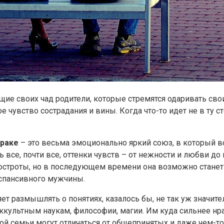
щие своих чад родители, которые стремятся одаривать св
 чувство сострадания и вины. Когда что-то идет не в ту ст
браке
– это весьма эмоционально яркий союз, в который
ь все, почти все, оттенки чувств – от нежности и любви д
строты, но в последующем времени она возможно станет 
кспансивного мужчины.
ет размышлять о понятиях, казалось бы, не так уж значите
культным наукам, философии, магии. Им куда сильнее нра
кой семьи могут отличаться от общепринятых и даже чем-то