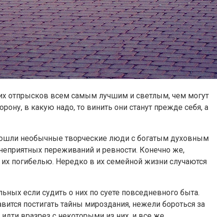
оих отпрысков всем самым лучшим и светлым, чем могут
орону, в какую надо, то винить они станут прежде себя, а
 вошли необычные творческие люди с богатым духовным
о неприятных переживаний и ревности. Конечно же,
их погибелью. Нередко в их семейной жизни случаются
льных если судить о них по суете повседневного быта.
вится постигать тайны мироздания, нежели бороться за
 идти вразрез с некоторыми из них, и все же