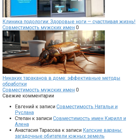
Клиника подологии: Здоровые ноги — счастливая жизнь!
Совместимость мужских имен
0
Никаких тараканов в доме: эффективные методы
обработки
Совместимость мужских имен
0
Свежие комментарии
Евгений
к записи
Совместимость Натальи и
Руслана
Степан
к записи
Совместимость имен Кирилл и
Алена
Анастасия Тарасова
к записи
Капские вараны:
загадочные обитатели южных земель