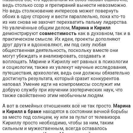
ведь столько ссор и препираний вынести невозможно.
Но ведь столкновение интересов может повернуть
обоих в одну сторону и вести параллельно, пока кто-то
из них снова не захочет перехватить пальму лидерства.
Но увлечённые общим делом,
Марина и Кирилл
демонстрируют
совместимость
как в духовном, так и в
практическом смысле. Их идеи, проекты дополняют
друг друга и вдохновляют, им под силу любая
общественная деятельность, поскольку вместе они
могут убеждать и анализировать, создавать и
воплощать. Марине и Кириллу нет равных в психологии
и социологии, также их увлекут научные исследования,
путешествия, археология, ведь они должны обязательно
достигнуть результата, который сразит конкурентов
наповал. Умение идти на компромиссы сослужит им
добрую службу при изучении эзотерических наук, что
также свойственно этим необычным людям.
А вот в семейных отношениях всё не так просто.
Марина
и Кирилл в браке
находятся в состоянии вечной борьбы
за место под солнцем, ну или за пульт от телевизора.
Кириллу просто необходимо, чтобы за ним, таким
сильным и мужественным, всегда оставалось