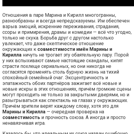
Отношения в паре Марина и Кирилл многогранны,
разнообразны и всегда непредсказуемы. Им обеспечен
взрыв эмоций, искренние переживания, страдания,
ссоры и примирения, драмы и комедии — всё что угодно,
только не скука. Борьба друг с другом настолько
увлекает, что даже скептическое отношение
окружающих к
совместимости имён Марины и
Кирилла
ничуть не трогает эту обаятельную пару. Порой
у них вспыхивают самые настоящие скандалы, кипят
страсти похлеще сериальных, но они никогда не
согласятся променять столь бурную жизнь на тихий
спокойный семейный очаг. Эксцентричность и
эпатажность обоих партнёров зажигает всё новые и
новые искры в этих отношениях, причём громкие сцены
могут проходить не только за закрытыми дверями, но и
разыгрываться как спектакль на глазах у окружающих.
Причём зрители верят каждому слову, хотя это для
Марины и Кирилла
— очередная проверка на
совместимость
и прочность союза. А иногда и просто
ненавязчивая игра.
Казалось бы, что идеальным их союз назван ошибочно,