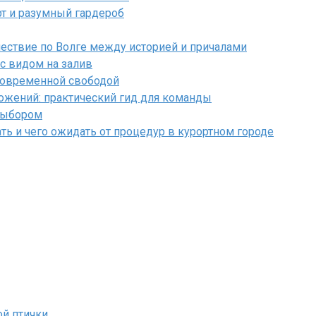
рт и разумный гардероб
ествие по Волге между историей и причалами
 с видом на залив
 современной свободой
ожений: практический гид для команды
 выбором
ть и чего ожидать от процедур в курортном городе
ой птички