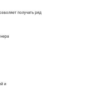
озволяет получать ряд
тнера
ий и