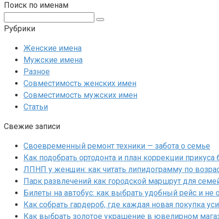
Поиск по именам
Поиск:
Рубрики
Женские имена
Мужские имена
Разное
Совместимость женских имен
Совместимость мужских имен
Статьи
Свежие записи
Своевременный ремонт техники — забота о семье
Как подобрать ортодонта и план коррекции прикуса
ЛПНП у женщин: как читать липидограмму по возрас
Парк развлечений как городской маршрут для семе
Билеты на автобус: как выбрать удобный рейс и не 
Как собрать гардероб, где каждая новая покупка у
Как выбрать золотое украшение в ювелирном магаз