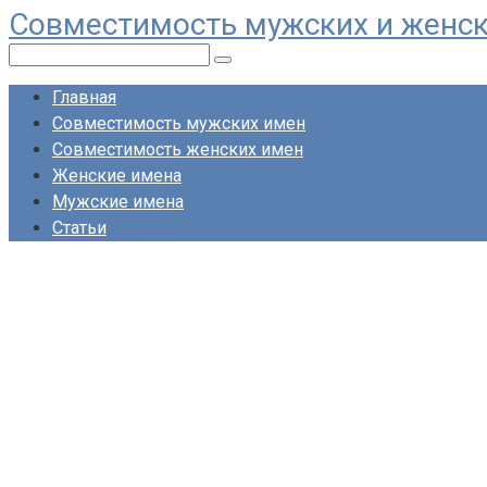
Совместимость мужских и женс
Перейти
к
Поиск:
контенту
Главная
Совместимость мужских имен
Совместимость женских имен
Женские имена
Мужские имена
Статьи