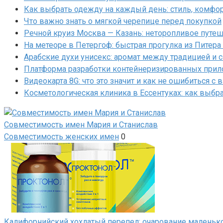
Как выбрать одежду на каждый день: стиль, комфо
Что важно знать о мягкой черепице перед покупкой
Речной круиз Москва — Казань: неторопливое путеш
На метеоре в Петергоф: быстрая прогулка из Питера
Арабские духи унисекс: аромат между традицией и
Платформа разработки контейнеризированных прил
Видеокарта 8G: что это значит и как не ошибиться с
Косметологическая клиника в Ессентуках: как выбра
Совместимость имен Мария и Станислав
Совместимость женских имен
0
Калифорнийский хохлатый перепел: очарование маленьк