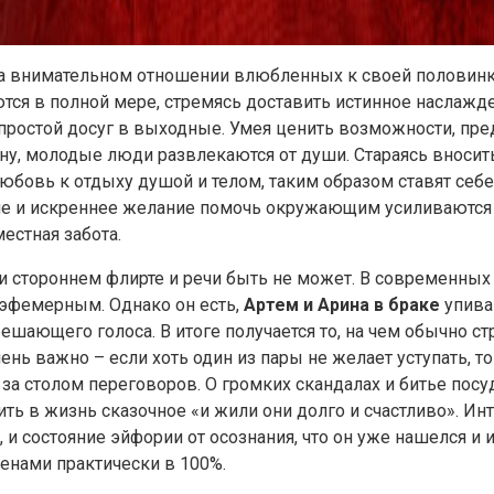
на внимательном отношении влюбленных к своей половинке
ся в полной мере, стремясь доставить истинное наслажде
 простой досуг в выходные. Умея ценить возможности, пр
ну, молодые люди развлекаются от души. Стараясь вносит
бовь к отдыху душой и телом, таким образом ставят себе
ние и искреннее желание помочь окружающим усиливаются 
естная забота.
и стороннем флирте и речи быть не может. В современных р
 эфемерным. Однако он есть,
Артем и Арина в браке
упива
решающего голоса. В итоге получается то, на чем обычно 
нь важно – если хоть один из пары не желает уступать, то
 столом переговоров. О громких скандалах и битье посуд
ить в жизнь сказочное «и жили они долго и счастливо». И
и состояние эйфории от осознания, что он уже нашелся и и
енами практически в 100%.