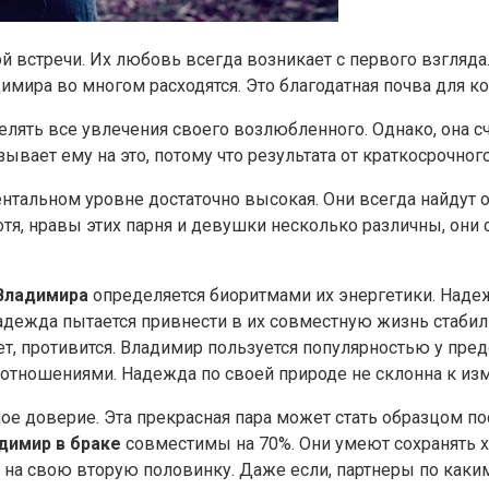
 встречи. Их любовь всегда возникает с первого взгляда.
мира во многом расходятся. Это благодатная почва для ко
лять все увлечения своего возлюбленного. Однако, она сч
зывает ему на это, потому что результата от краткосрочног
ентальном уровне достаточно высокая. Они всегда найдут
отя, нравы этих парня и девушки несколько различны, они
Владимира
определяется биоритмами их энергетики. Надеж
ежда пытается привнести в их совместную жизнь стабильн
жет, противится. Владимир пользуется популярностью у пред
 отношениями. Надежда по своей природе не склонна к изм
е доверие. Эта прекрасная пара может стать образцом п
димир в браке
совместимы на 70%. Они умеют сохранять х
на свою вторую половинку. Даже если, партнеры по каким-