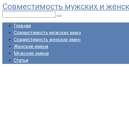
Совместимость мужских и женс
Перейти
к
Поиск:
контенту
Главная
Совместимость мужских имен
Совместимость женских имен
Женские имена
Мужские имена
Статьи