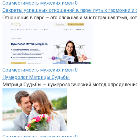
Совместимость мужских имен
0
Секреты успешных отношений в паре: путь к гармонии и 
Отношения в паре – это сложная и многогранная тема, кот
Совместимость мужских имен
0
Нумеролог Матрицы Судьбы
Матрица Судьбы — нумерологический метод определения 
Совместимость мужских имен
0