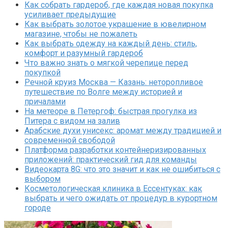
Как собрать гардероб, где каждая новая покупка
усиливает предыдущие
Как выбрать золотое украшение в ювелирном
магазине, чтобы не пожалеть
Как выбрать одежду на каждый день: стиль,
комфорт и разумный гардероб
Что важно знать о мягкой черепице перед
покупкой
Речной круиз Москва — Казань: неторопливое
путешествие по Волге между историей и
причалами
На метеоре в Петергоф: быстрая прогулка из
Питера с видом на залив
Арабские духи унисекс: аромат между традицией и
современной свободой
Платформа разработки контейнеризированных
приложений: практический гид для команды
Видеокарта 8G: что это значит и как не ошибиться с
выбором
Косметологическая клиника в Ессентуках: как
выбрать и чего ожидать от процедур в курортном
городе