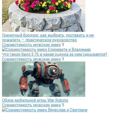
Гранитный бордюр: как выбрать, поставить и не
пожалеть — практическое руководство
Совместимость мужских имен
1
Что такое балл 3.75 и какая оценка за ним скрывается?
Совместимость мужских имен
1
Обзор мобильной игры War Robots
Совместимость мужских имен
1