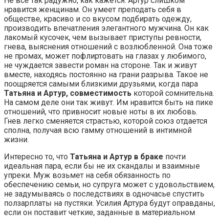
Не все так радужно, как кажется. Артур слишком
нравится женщинам. Он умеет преподать себя в
обществе, красиво и со вкусом подбирать одежду,
производить впечатления элегантного мужчина. Он как
лакомый кусочек, чем вызывает приступы ревности,
гнева, выяснения отношений с возлюбленной. Она тоже
не промах, может пофлиртовать на глазах у любимого,
не чуждается завести роман на стороне. Так и живут
вместе, находясь постоянно на грани разрыва. Такое не
поощряется самыми близкими друзьями, когда пара
Татьяна и Артур, совместимость
которой сомнительна.
На самом деле они так живут. Им нравится быть на пике
отношений, что привносит новые ноты в их любовь.
Гнев легко сменяется страстью, которой союз отдается
сполна, получая всю гамму отношений в интимной
жизни.
Интересно то, что
Татьяна и Артур в браке
почти
идеальная пара, если бы не их скандалы и взаимные
упреки. Муж возьмет на себя обязанность по
обеспечению семьи, но супруга может с удовольствием,
не задумываясь о последствиях в одночасье спустить
ползарплаты на пустяки. Усилия Артура будут оправданы,
если он поставит четкие, заданные в материальном