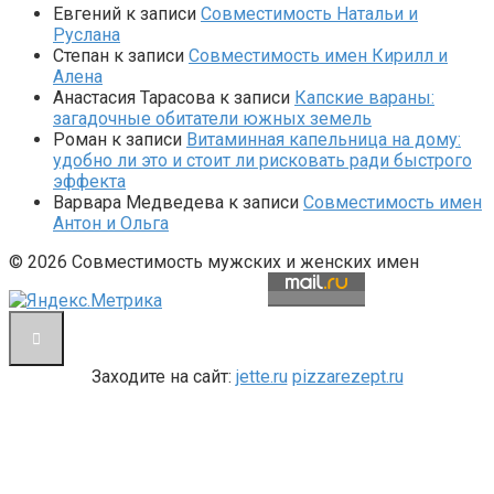
Евгений
к записи
Совместимость Натальи и
Руслана
Степан
к записи
Совместимость имен Кирилл и
Алена
Анастасия Тарасова
к записи
Капские вараны:
загадочные обитатели южных земель
Роман
к записи
Витаминная капельница на дому:
удобно ли это и стоит ли рисковать ради быстрого
эффекта
Варвара Медведева
к записи
Совместимость имен
Антон и Ольга
© 2026 Совместимость мужских и женских имен
Заходите на сайт:
jette.ru
pizzarezept.ru