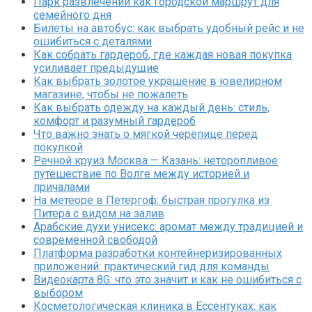
Парк развлечений как городской маршрут для
семейного дня
Билеты на автобус: как выбрать удобный рейс и не
ошибиться с деталями
Как собрать гардероб, где каждая новая покупка
усиливает предыдущие
Как выбрать золотое украшение в ювелирном
магазине, чтобы не пожалеть
Как выбрать одежду на каждый день: стиль,
комфорт и разумный гардероб
Что важно знать о мягкой черепице перед
покупкой
Речной круиз Москва — Казань: неторопливое
путешествие по Волге между историей и
причалами
На метеоре в Петергоф: быстрая прогулка из
Питера с видом на залив
Арабские духи унисекс: аромат между традицией и
современной свободой
Платформа разработки контейнеризированных
приложений: практический гид для команды
Видеокарта 8G: что это значит и как не ошибиться с
выбором
Косметологическая клиника в Ессентуках: как