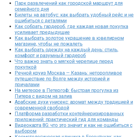
Парк развлечений как городской маршрут для
семейного дня
Билеты на автобус: как выбрать удобный рейс и не
ошибиться с деталями
Как собрать гардероб, где каждая новая покупка
усиливает предыдущие
Как выбрать золотое украшение в ювелирном
магазине, чтобы не пожалеть
Как выбрать одежду на каждый день: стиль,
комфорт и разумный гардероб
Что важно знать о мягкой черепице перед
покупкой
Речной круиз Москва — Казань: неторопливое
путешествие по Волге между историей и
причалами
На метеоре в Петергоф: быстрая прогулка из
Питера с видом на залив
Арабские духи унисекс: аромат между традицией и
современной свободой
Платформа разработки контейнеризированных
приложений: практический гид для команды
Видеокарта 8G: что это значит и как не ошибиться с
выбором
Косметологическая клиника в Ессентуках: как