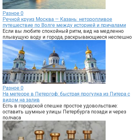
Разное
0
Речной круиз Москва — Казань: неторопливое
путешествие по Волге между историей и причалами
Если вы любите спокойный ритм, вид на медленно
плывущую воду и города, раскрывающиеся неспешно
Разное
0
На метеоре в Петергоф: быстрая прогулка из Питера с
видом на залив
Есть в городской спешке простое удовольствие:
оставить шумные улицы Петербурга позади и через
полчаса