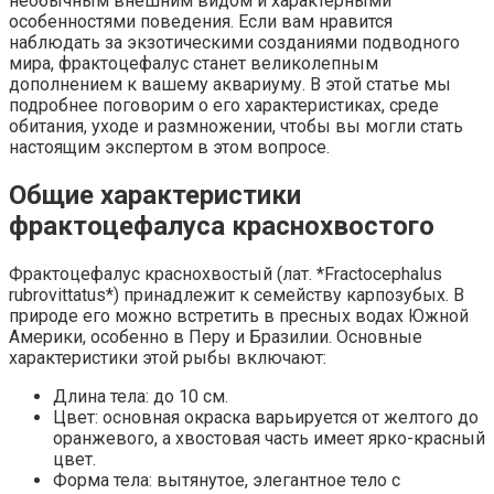
необычным внешним видом и характерными
особенностями поведения. Если вам нравится
наблюдать за экзотическими созданиями подводного
мира, фрактоцефалус станет великолепным
дополнением к вашему аквариуму. В этой статье мы
подробнее поговорим о его характеристиках, среде
обитания, уходе и размножении, чтобы вы могли стать
настоящим экспертом в этом вопросе.
Общие характеристики
фрактоцефалуса краснохвостого
Фрактоцефалус краснохвостый (лат. *Fractocephalus
rubrovittatus*) принадлежит к семейству карпозубых. В
природе его можно встретить в пресных водах Южной
Америки, особенно в Перу и Бразилии. Основные
характеристики этой рыбы включают:
Длина тела: до 10 см.
Цвет: основная окраска варьируется от желтого до
оранжевого, а хвостовая часть имеет ярко-красный
цвет.
Форма тела: вытянутое, элегантное тело с