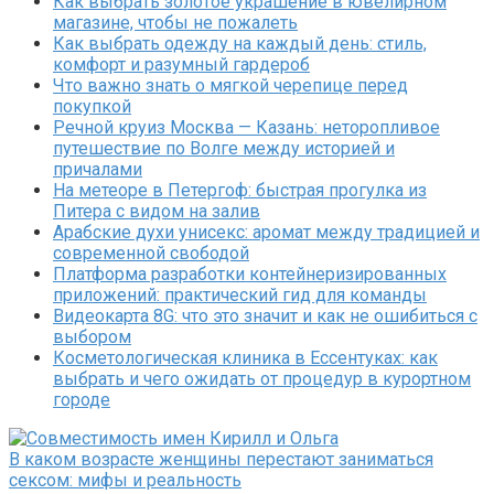
Как выбрать золотое украшение в ювелирном
магазине, чтобы не пожалеть
Как выбрать одежду на каждый день: стиль,
комфорт и разумный гардероб
Что важно знать о мягкой черепице перед
покупкой
Речной круиз Москва — Казань: неторопливое
путешествие по Волге между историей и
причалами
На метеоре в Петергоф: быстрая прогулка из
Питера с видом на залив
Арабские духи унисекс: аромат между традицией и
современной свободой
Платформа разработки контейнеризированных
приложений: практический гид для команды
Видеокарта 8G: что это значит и как не ошибиться с
выбором
Косметологическая клиника в Ессентуках: как
выбрать и чего ожидать от процедур в курортном
городе
В каком возрасте женщины перестают заниматься
сексом: мифы и реальность