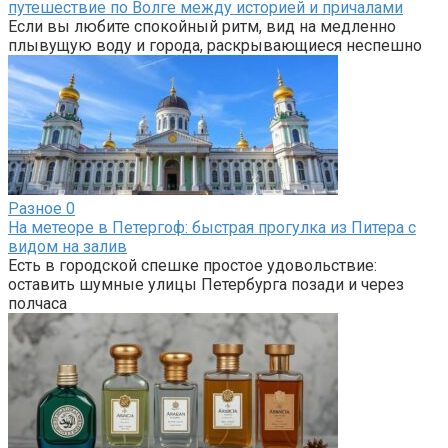
путешествие по Волге между историей и причалами
Если вы любите спокойный ритм, вид на медленно
плывущую воду и города, раскрывающиеся неспешно
Разное
0
На метеоре в Петергоф: быстрая прогулка из Питера с
видом на залив
Есть в городской спешке простое удовольствие:
оставить шумные улицы Петербурга позади и через
полчаса