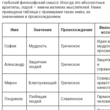
глубокий философский смысл. Иногда это абсолютные
архетипы, порой — имена великих мыслителей. Ниже
приведена таблица с примерами таких имён, их
значениями и происхождением.
Фило
Имя
Значение
Происхождение
ассо
Идея в
София
Мудрость
Греческое
мудрос
просве
Защита
Защитник
Александр
Греческое
и
людей
справ
Совер
Мирон
Благоухающий
Греческое
нравс
качест
Любящая
Гармон
Людмила
Славянское
людей
челов