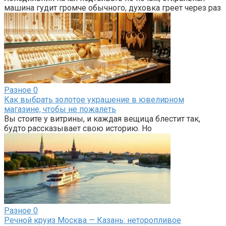
машина гудит громче обычного, духовка греет через раз
Разное
0
Как выбрать золотое украшение в ювелирном
магазине, чтобы не пожалеть
Вы стоите у витрины, и каждая вещица блестит так,
будто рассказывает свою историю. Но
Разное
0
Речной круиз Москва — Казань: неторопливое