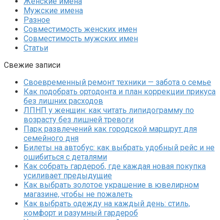
Женские имена
Мужские имена
Разное
Совместимость женских имен
Совместимость мужских имен
Статьи
Свежие записи
Своевременный ремонт техники — забота о семье
Как подобрать ортодонта и план коррекции прикуса
без лишних расходов
ЛПНП у женщин: как читать липидограмму по
возрасту без лишней тревоги
Парк развлечений как городской маршрут для
семейного дня
Билеты на автобус: как выбрать удобный рейс и не
ошибиться с деталями
Как собрать гардероб, где каждая новая покупка
усиливает предыдущие
Как выбрать золотое украшение в ювелирном
магазине, чтобы не пожалеть
Как выбрать одежду на каждый день: стиль,
комфорт и разумный гардероб