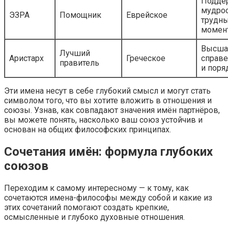
Подде
мудрос
ЭЗРА
Помощник
Еврейское
трудн
момен
Высша
Лучший
Аристарх
Греческое
справ
правитель
и поря
Эти имена несут в себе глубокий смысл и могут стать
символом того, что вы хотите вложить в отношения и
союзы. Узнав, как совпадают значения имён партнёров,
вы можете понять, насколько ваш союз устойчив и
основан на общих философских принципах.
Сочетания имён: формула глубоких
союзов
Переходим к самому интересному — к тому, как
сочетаются имена-философы между собой и какие из
этих сочетаний помогают создать крепкие,
осмысленные и глубоко духовные отношения.