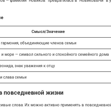
в — фамилия “Новиков” превратилась в “Новиковычи” в ус
ие
Смысл/Значение
и гармония, объединяющие членов семьи
 и море — символ сильного и спокойного семейного дома
онида, знак уважения к отцу
и слава семьи
в повседневной жизни
расивые слова. Их можно активно применять в повседневн