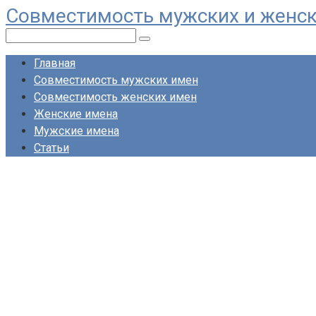
Совместимость мужских и женс
Перейти
к
Поиск:
контенту
Главная
Совместимость мужских имен
Совместимость женских имен
Женские имена
Мужские имена
Статьи