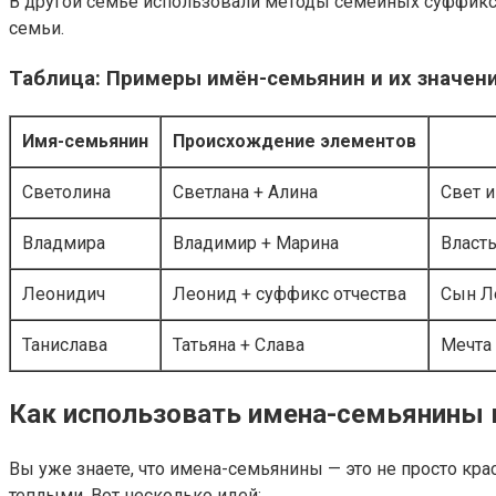
В другой семье использовали методы семейных суффиксо
семьи.
Таблица: Примеры имён-семьянин и их значен
Имя-семьянин
Происхождение элементов
Светолина
Светлана + Алина
Свет 
Владмира
Владимир + Марина
Власть
Леонидич
Леонид + суффикс отчества
Сын Ле
Танислава
Татьяна + Слава
Мечта 
Как использовать имена-семьянины 
Вы уже знаете, что имена-семьянины — это не просто к
теплыми. Вот несколько идей: