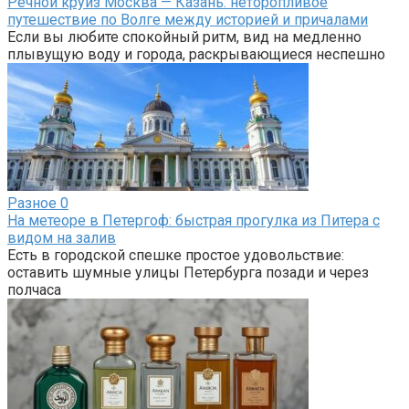
Речной круиз Москва — Казань: неторопливое
путешествие по Волге между историей и причалами
Если вы любите спокойный ритм, вид на медленно
плывущую воду и города, раскрывающиеся неспешно
Разное
0
На метеоре в Петергоф: быстрая прогулка из Питера с
видом на залив
Есть в городской спешке простое удовольствие:
оставить шумные улицы Петербурга позади и через
полчаса