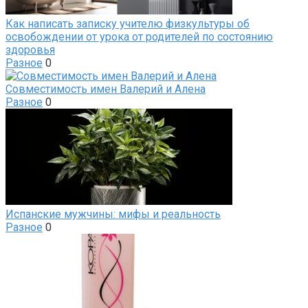
Как написать записку учителю физкультуры об
освобождении от урока от родителей по состоянию
здоровья
Разное
0
Совместимость имен Валерий и Алена
Разное
0
Испанские мужчины: мифы и реальность
Разное
0