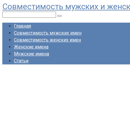
Совместимость мужских и женс
Перейти
к
Поиск:
контенту
Главная
Совместимость мужских имен
Совместимость женских имен
Женские имена
Мужские имена
Статьи