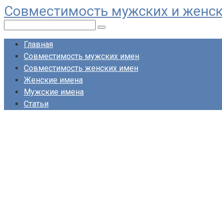
Совместимость мужских и женс
Перейти
к
Поиск:
контенту
Главная
Совместимость мужских имен
Совместимость женских имен
Женские имена
Мужские имена
Статьи