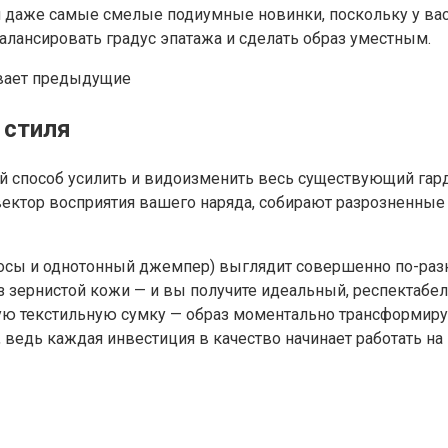
 даже самые смелые подиумные новинки, поскольку у вас 
лансировать градус эпатажа и сделать образ уместным.
 стиля
способ усилить и видоизменить весь существующий гард
ектор восприятия вашего наряда, собирают разрозненны
носы и однотонный джемпер) выглядит совершенно по-разн
ернистой кожи — и вы получите идеальный, респектабел
ую текстильную сумку — образ моментально трансформируе
 ведь каждая инвестиция в качество начинает работать на 