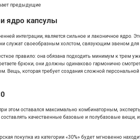
 и ядро капсулы
нней интеграции, является сильное и лаконичное ядро. Эт
 они служат своеобразным холстом, связующим звеном дл
есткое правило: она обязана подходить минимум к трем 
ретаете брюки, они должны одинаково гармонично смотреть
м. Вещь, которая требует создания сложной персональной
30
о при этом оставался максимально комбинаторным, экспе
составлять качественные базовые и полубазовые вещи, и
рская покупка из категории «30%» будет мгновенно наход