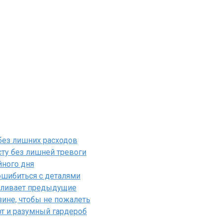
 без лишних расходов
ту без лишней тревоги
йного дня
ошибиться с деталями
силивает предыдущие
ине, чтобы не пожалеть
рт и разумный гардероб