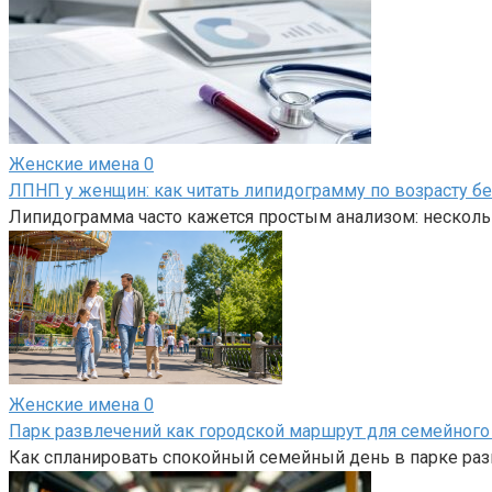
Женские имена
0
ЛПНП у женщин: как читать липидограмму по возрасту б
Липидограмма часто кажется простым анализом: нескольк
Женские имена
0
Парк развлечений как городской маршрут для семейного
Как спланировать спокойный семейный день в парке разв