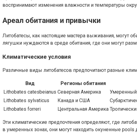
воспринимают изменения влажности и температуры окр
Ареал обитания и привычки
Литобатесы, как настоящие мастера выживания, могут об
лягушки нуждаются в среде обитания, где они могут разм
Климатические условия
Различные виды литобатесов предпочитают разные клим
Вид
Регионы обитания
Lithobates catesbeianus
Северная Америка
Умеренный
Lithobates sylvaticus
Канада и США
Субарктиче
Lithobates forreri
Центральная Америка
Тропически
Эти климатические предпочтения определяют, где литобат
в умеренных зонах, они могут находить окуненные pools