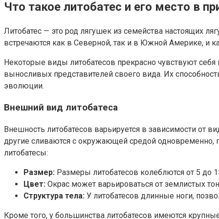
Что такое литобатес и его место в пр
Литобатес — это род лягушек из семейства настоящих л
встречаются как в Северной, так и в Южной Америке, и 
Некоторые виды литобатесов прекрасно чувствуют себя в
выносливых представителей своего вида. Их способность
эволюции.
Внешний вид литобатеса
Внешность литобатесов варьируется в зависимости от вида
другие сливаются с окружающей средой одновременно, по
литобатесы:
Размер:
Размеры литобатесов колеблются от 5 до 15
Цвет:
Окрас может варьироваться от землистых тон
Структура тела:
У литобатесов длинные ноги, позв
Кроме того, у большинства литобатесов имеются крупные