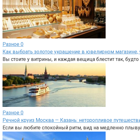
Разное
0
Как выбрать золотое украшение в ювелирном магазине, 
Вы стоите у витрины, и каждая вещица блестит так, будт
Разное
0
Речной круиз Москва — Казань: неторопливое путешеств
Если вы любите спокойный ритм, вид на медленно плыв