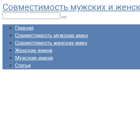
Совместимость мужских и женс
Перейти
к
Поиск:
контенту
Главная
Совместимость мужских имен
Совместимость женских имен
Женские имена
Мужские имена
Статьи