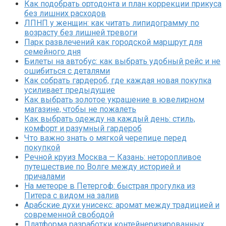
Как подобрать ортодонта и план коррекции прикуса
без лишних расходов
ЛПНП у женщин: как читать липидограмму по
возрасту без лишней тревоги
Парк развлечений как городской маршрут для
семейного дня
Билеты на автобус: как выбрать удобный рейс и не
ошибиться с деталями
Как собрать гардероб, где каждая новая покупка
усиливает предыдущие
Как выбрать золотое украшение в ювелирном
магазине, чтобы не пожалеть
Как выбрать одежду на каждый день: стиль,
комфорт и разумный гардероб
Что важно знать о мягкой черепице перед
покупкой
Речной круиз Москва — Казань: неторопливое
путешествие по Волге между историей и
причалами
На метеоре в Петергоф: быстрая прогулка из
Питера с видом на залив
Арабские духи унисекс: аромат между традицией и
современной свободой
Платформа разработки контейнеризированных