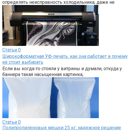
определять неисправность холодильника, даже не
Статьи
0
Широкоформатная УФ‑печать: как она работает и почему
её стоит выбирать
Если вы когда‑то стояли у витрины и думали, откуда у
баннера такая насыщенная картинка,
Статьи
0
Полипропиленовые мешки 25 кг: надежное решение