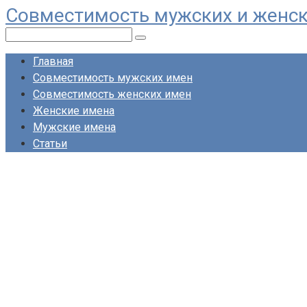
Совместимость мужских и женс
Перейти
к
Поиск:
контенту
Главная
Совместимость мужских имен
Совместимость женских имен
Женские имена
Мужские имена
Статьи