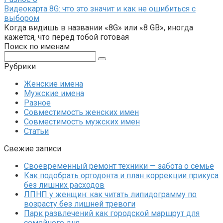
Видеокарта 8G: что это значит и как не ошибиться с
выбором
Когда видишь в названии «8G» или «8 GB», иногда
кажется, что перед тобой готовая
Поиск по именам
Поиск:
Рубрики
Женские имена
Мужские имена
Разное
Совместимость женских имен
Совместимость мужских имен
Статьи
Свежие записи
Своевременный ремонт техники — забота о семье
Как подобрать ортодонта и план коррекции прикуса
без лишних расходов
ЛПНП у женщин: как читать липидограмму по
возрасту без лишней тревоги
Парк развлечений как городской маршрут для
семейного дня