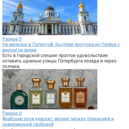
Разное
0
На метеоре в Петергоф: быстрая прогулка из Питера с
видом на залив
Есть в городской спешке простое удовольствие:
оставить шумные улицы Петербурга позади и через
полчаса
Разное
0
Арабские духи унисекс: аромат между традицией и
современной свободой