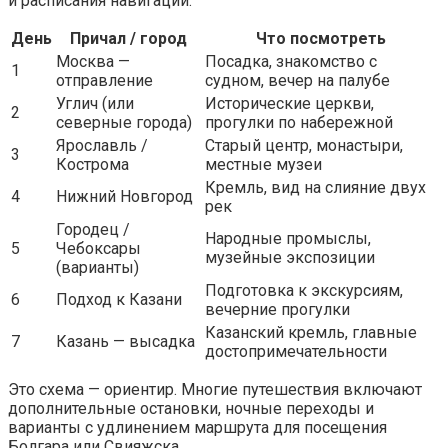
и расписания навигации.
День
Причал / город
Что посмотреть
Москва —
Посадка, знакомство с
1
отправление
судном, вечер на палубе
Углич (или
Исторические церкви,
2
северные города)
прогулки по набережной
Ярославль /
Старый центр, монастыри,
3
Кострома
местные музеи
Кремль, вид на слияние двух
4
Нижний Новгород
рек
Городец /
Народные промыслы,
5
Чебоксары
музейные экспозиции
(варианты)
Подготовка к экскурсиям,
6
Подход к Казани
вечерние прогулки
Казанский кремль, главные
7
Казань — высадка
достопримечательности
Это схема — ориентир. Многие путешествия включают
дополнительные остановки, ночные переходы и
варианты с удлинением маршрута для посещения
Болгара или Свияжска.