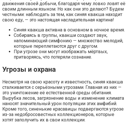
движения своей добычи, благодаря чему ловко ловят её
своим длинным языком. Но как они это делают? Будем
честными: наблюдать за тем, как синяя квакша находит
свою еду, — это настоящая насладительная картина!
Синяя квакша активна в основном в ночное время.
Собираясь в группы, квакши создают звук,
напоминающий симфонию — множество мелодий,
которые переплетаются друг с другом.
При угрозе они могут изображать мёртвых,
притворяясь, что потеряли сознание.
Угрозы и охрана
Несмотря на свою красоту и известность, синяя квакша
сталкивается с серьёзными угрозами. Главная из них —
это уничтожение её естественной среды обитания.
Вырубка лесов, загрязнение воды и изменение климата
наносят значительный урон популяции этих амфибий.
Кроме того, синенькие красавицы подвергаются угрозе
из-за недобросовестных коллекционеров, которые
хотят заполучить их в свои коллекции.