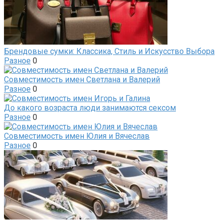
Брендовые сумки: Классика, Стиль и Искусство Выбора
Разное
0
Совместимость имен Светлана и Валерий
Разное
0
До какого возраста люди занимаются сексом
Разное
0
Совместимость имен Юлия и Вячеслав
Разное
0