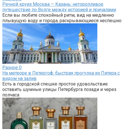
Речной круиз Москва — Казань: неторопливое
путешествие по Волге между историей и причалами
Если вы любите спокойный ритм, вид на медленно
плывущую воду и города, раскрывающиеся неспешно
Разное
0
На метеоре в Петергоф: быстрая прогулка из Питера с
видом на залив
Есть в городской спешке простое удовольствие:
оставить шумные улицы Петербурга позади и через
полчаса