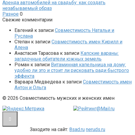
Аренда автомобилей на свадьбу: как создать
незабываемый образ
Разное
0
Свежие комментарии
Евгений
к записи
Совместимость Натальи и
Руслана
Степан
к записи
Совместимость имен Кирилл и
Алена
Анастасия Тарасова
к записи
Капские вараны:
загадочные обитатели южных земель
Роман
к записи
Витаминная капельница на дому:
удобно ли это и стоит ли рисковать ради быстрого
эффекта
Варвара Медведева
к записи
Совместимость имен
Антон и Ольга
© 2026 Совместимость мужских и женских имен
Заходите на сайт:
8sad.ru
neruds.ru