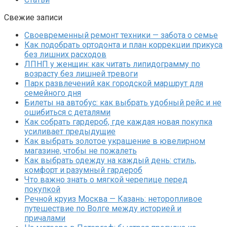
Свежие записи
Своевременный ремонт техники — забота о семье
Как подобрать ортодонта и план коррекции прикуса
без лишних расходов
ЛПНП у женщин: как читать липидограмму по
возрасту без лишней тревоги
Парк развлечений как городской маршрут для
семейного дня
Билеты на автобус: как выбрать удобный рейс и не
ошибиться с деталями
Как собрать гардероб, где каждая новая покупка
усиливает предыдущие
Как выбрать золотое украшение в ювелирном
магазине, чтобы не пожалеть
Как выбрать одежду на каждый день: стиль,
комфорт и разумный гардероб
Что важно знать о мягкой черепице перед
покупкой
Речной круиз Москва — Казань: неторопливое
путешествие по Волге между историей и
причалами