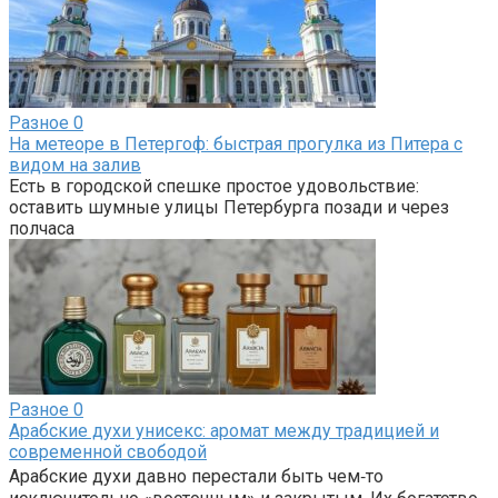
Разное
0
На метеоре в Петергоф: быстрая прогулка из Питера с
видом на залив
Есть в городской спешке простое удовольствие:
оставить шумные улицы Петербурга позади и через
полчаса
Разное
0
Арабские духи унисекс: аромат между традицией и
современной свободой
Арабские духи давно перестали быть чем‑то