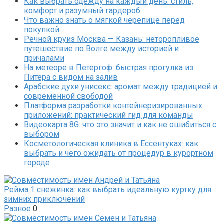
Как выбрать одежду на каждый день: стиль,
комфорт и разумный гардероб
Что важно знать о мягкой черепице перед
покупкой
Речной круиз Москва — Казань: неторопливое
путешествие по Волге между историей и
причалами
На метеоре в Петергоф: быстрая прогулка из
Питера с видом на залив
Арабские духи унисекс: аромат между традицией и
современной свободой
Платформа разработки контейнеризированных
приложений: практический гид для команды
Видеокарта 8G: что это значит и как не ошибиться с
выбором
Косметологическая клиника в Ессентуках: как
выбрать и чего ожидать от процедур в курортном
городе
Рейма 1 снежинка: как выбрать идеальную куртку для
зимних приключений
Разное
0