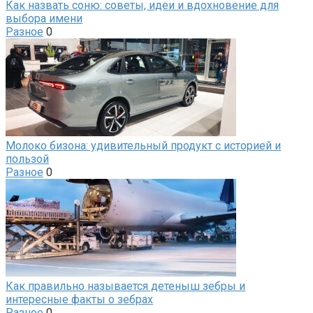
Как назвать соню: советы, идеи и вдохновение для
выбора имени
Разное
0
Молоко бизона: удивительный продукт с историей и
пользой
Разное
0
Как правильно называется детеныш зебры и
интересные факты о зебрах
Разное
0