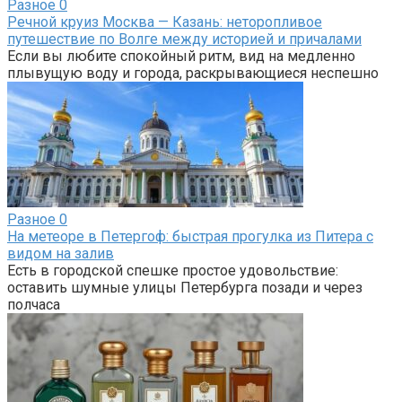
Разное
0
Речной круиз Москва — Казань: неторопливое
путешествие по Волге между историей и причалами
Если вы любите спокойный ритм, вид на медленно
плывущую воду и города, раскрывающиеся неспешно
Разное
0
На метеоре в Петергоф: быстрая прогулка из Питера с
видом на залив
Есть в городской спешке простое удовольствие:
оставить шумные улицы Петербурга позади и через
полчаса