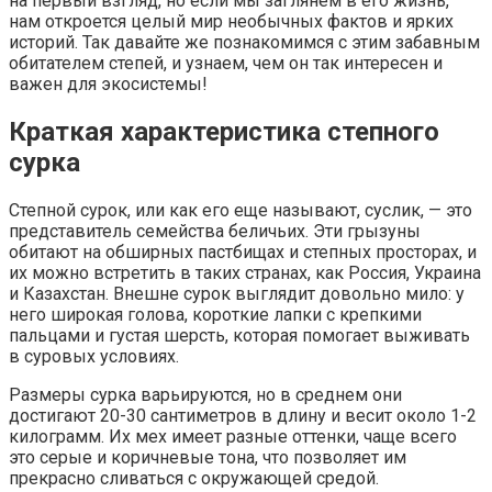
на первый взгляд, но если мы заглянем в его жизнь,
нам откроется целый мир необычных фактов и ярких
историй. Так давайте же познакомимся с этим забавным
обитателем степей, и узнаем, чем он так интересен и
важен для экосистемы!
Краткая характеристика степного
сурка
Степной сурок, или как его еще называют, суслик, — это
представитель семейства беличьих. Эти грызуны
обитают на обширных пастбищах и степных просторах, и
их можно встретить в таких странах, как Россия, Украина
и Казахстан. Внешне сурок выглядит довольно мило: у
него широкая голова, короткие лапки с крепкими
пальцами и густая шерсть, которая помогает выживать
в суровых условиях.
Размеры сурка варьируются, но в среднем они
достигают 20-30 сантиметров в длину и весит около 1-2
килограмм. Их мех имеет разные оттенки, чаще всего
это серые и коричневые тона, что позволяет им
прекрасно сливаться с окружающей средой.