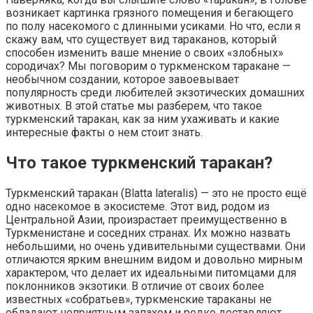
возникает картинка грязного помещения и бегающего
по полу насекомого с длинными усиками. Но что, если я
скажу вам, что существует вид тараканов, который
способен изменить ваше мнение о своих «злобных»
сородичах? Мы поговорим о туркменском таракане —
необычном создании, которое завоевывает
популярность среди любителей экзотических домашних
животных. В этой статье мы разберем, что такое
туркменский таракан, как за ним ухаживать и какие
интересные факты о нем стоит знать.
Что такое туркменский таракан?
Туркменский таракан (Blatta lateralis) — это не просто ещё
одно насекомое в экосистеме. Этот вид, родом из
Центральной Азии, произрастает преимущественно в
Туркменистане и соседних странах. Их можно назвать
небольшими, но очень удивительными существами. Они
отличаются ярким внешним видом и довольно мирным
характером, что делает их идеальными питомцами для
поклонников экзотики. В отличие от своих более
известных «собратьев», туркменские тараканы не
обладают неприятным запахом и редко доставляют