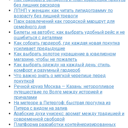
без лишних расходов
ЛПНП у женщин: как читать липидограмму по
возрасту без лишней тревоги
Парк развлечений как городской маршрут для
семейного дня
Билеты на автобус: как выбрать удобный рейс и не
ошибиться с деталями
Как собрать гардероб, где каждая новая покупка
усиливает предыдущие
Как выбрать золотое украшение в ювелирном
магазине, чтобы не пожалеть
Как выбрать одежду на каждый день: стиль,
комфорт и разумный гардероб
Что важно знать о мягкой черепице перед
покупкой
Речной круиз Москва — Казань: неторопливое
путешествие по Волге между историей и
причалами
На метеоре в Петергоф: быстрая прогулка из
Питера с видом на залив
Арабские духи унисекс: аромат между традицией и
современной свободой
Платформа разработки контейнеризированных