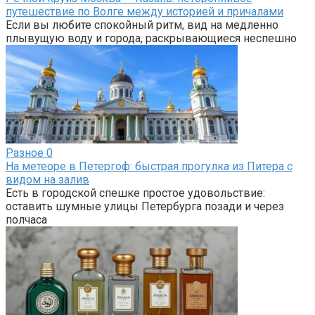
путешествие по Волге между историей и причалами
Если вы любите спокойный ритм, вид на медленно
плывущую воду и города, раскрывающиеся неспешно
Разное
0
На метеоре в Петергоф: быстрая прогулка из Питера с
видом на залив
Есть в городской спешке простое удовольствие:
оставить шумные улицы Петербурга позади и через
полчаса