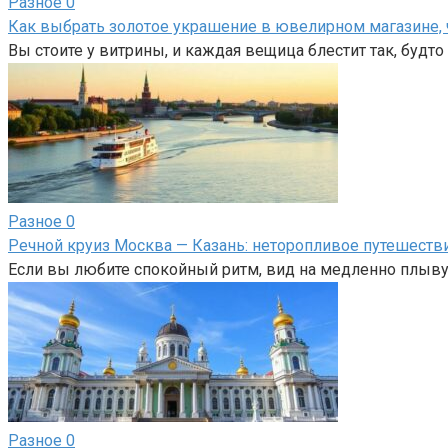
Разное
0
Как выбрать золотое украшение в ювелирном магазине, 
Вы стоите у витрины, и каждая вещица блестит так, будт
Разное
0
Речной круиз Москва — Казань: неторопливое путешеств
Если вы любите спокойный ритм, вид на медленно плыв
Разное
0