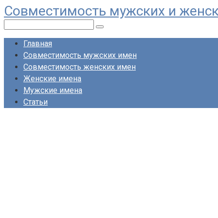
Совместимость мужских и женс
Перейти
к
Поиск:
контенту
Главная
Совместимость мужских имен
Совместимость женских имен
Женские имена
Мужские имена
Статьи