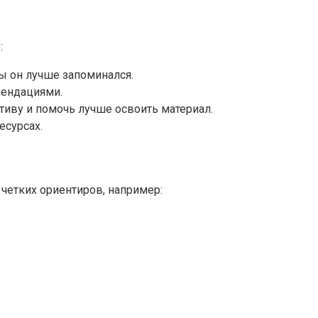
:
ы он лучше запоминался.
мендациями.
иву и помочь лучше освоить материал.
есурсах.
четких ориентиров, например: