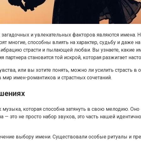
х загадочных и увлекательных факторов являются имена. Н
ят многие, способны влиять на характер, судьбу и даже н
ибрацию страсти и пылающей любви. Вы узнаете, какие им
 партнера становится той искрой, которая разжигает наст
увства, или вы хотите понять, можно ли усилить страсть в 
в мир имен-романтиков и страстных сочетаний.
шениях
ак музыка, которая способна затянуть в свою мелодию. Он
— это не просто набор звуков, это часть нашей идентично
чение выбору имени. Существовали особые ритуалы и пред