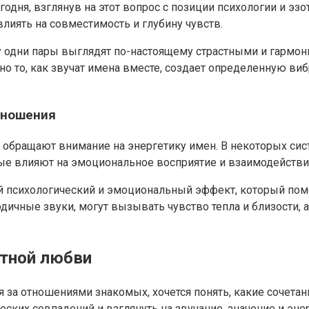
годня, взглянув на этот вопрос с позиции психологии и эз
лиять на совместимость и глубину чувств.
 одни пары выглядят по-настоящему страстными и гармони
енно то, как звучат имена вместе, создает определенную
тношения
обращают внимание на энергетику имен. В некоторых сис
орые влияют на эмоциональное восприятие и взаимодейст
онкий психологический и эмоциональный эффект, который 
ичные звуки, могут вызывать чувство тепла и близости, а
стной любви
 за отношениями знакомых, хочется понять, какие сочетан
ских совпадений и взглянуть на звучание, значение и эне