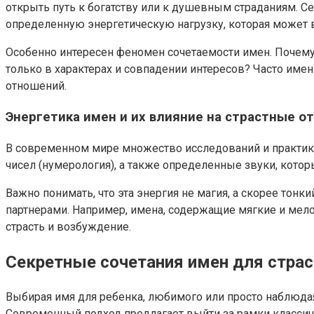
открыть путь к богатству или к душевным страданиям. Се
определенную энергетическую нагрузку, которая может в
Особенно интересен феномен сочетаемости имен. Почему
только в характерах и совпадении интересов? Часто им
отношений.
Энергетика имен и их влияние на страстные о
В современном мире множество исследований и практик 
чисел (нумерология), а также определенные звуки, кот
Важно понимать, что эта энергия не магия, а скорее т
партнерами. Например, имена, содержащие мягкие и мелод
страсть и возбуждение.
Секретные сочетания имен для стра
Выбирая имя для ребенка, любимого или просто наблюдая
Современный подход предлагает выйти за рамки классиче