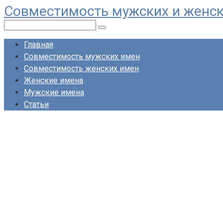
Совместимость мужских и женс
Перейти
к
Поиск:
контенту
Главная
Совместимость мужских имен
Совместимость женских имен
Женские имена
Мужские имена
Статьи