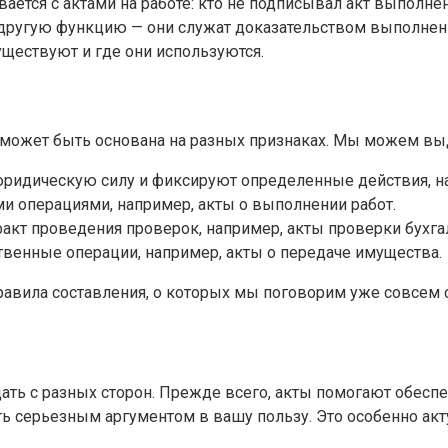
ается с актами на работе: кто не подписывал акт выполне
другую функцию — они служат доказательством выполнения
уществуют и где они используются.
 может быть основана на разных признаках. Мы можем вы
ридическую силу и фиксируют определенные действия, на
и операциями, например, акты о выполнении работ.
кт проведения проверок, например, акты проверки бухгал
венные операции, например, акты о передаче имущества.
равила составления, о которых мы поговорим уже совсем 
ать с разных сторон. Прежде всего, акты помогают обесп
 серьезным аргументом в вашу пользу. Это особенно акту