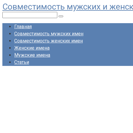
Совместимость мужских и женс
Перейти
к
Поиск:
контенту
Главная
Совместимость мужских имен
Совместимость женских имен
Женские имена
Мужские имена
Статьи