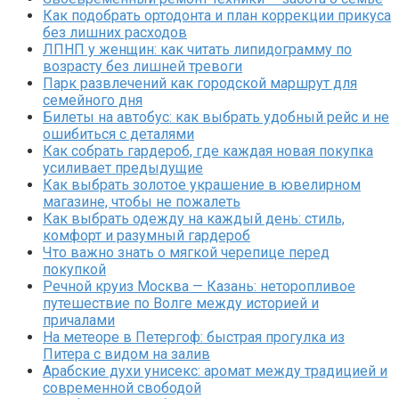
Как подобрать ортодонта и план коррекции прикуса
без лишних расходов
ЛПНП у женщин: как читать липидограмму по
возрасту без лишней тревоги
Парк развлечений как городской маршрут для
семейного дня
Билеты на автобус: как выбрать удобный рейс и не
ошибиться с деталями
Как собрать гардероб, где каждая новая покупка
усиливает предыдущие
Как выбрать золотое украшение в ювелирном
магазине, чтобы не пожалеть
Как выбрать одежду на каждый день: стиль,
комфорт и разумный гардероб
Что важно знать о мягкой черепице перед
покупкой
Речной круиз Москва — Казань: неторопливое
путешествие по Волге между историей и
причалами
На метеоре в Петергоф: быстрая прогулка из
Питера с видом на залив
Арабские духи унисекс: аромат между традицией и
современной свободой