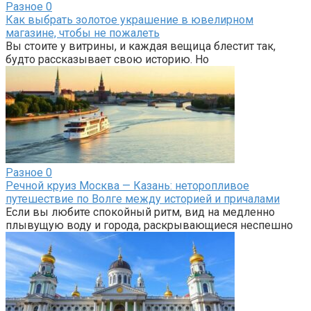
Разное
0
Как выбрать золотое украшение в ювелирном
магазине, чтобы не пожалеть
Вы стоите у витрины, и каждая вещица блестит так,
будто рассказывает свою историю. Но
Разное
0
Речной круиз Москва — Казань: неторопливое
путешествие по Волге между историей и причалами
Если вы любите спокойный ритм, вид на медленно
плывущую воду и города, раскрывающиеся неспешно