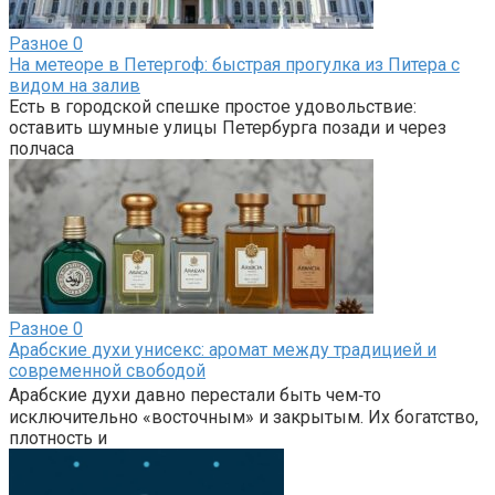
Разное
0
На метеоре в Петергоф: быстрая прогулка из Питера с
видом на залив
Есть в городской спешке простое удовольствие:
оставить шумные улицы Петербурга позади и через
полчаса
Разное
0
Арабские духи унисекс: аромат между традицией и
современной свободой
Арабские духи давно перестали быть чем‑то
исключительно «восточным» и закрытым. Их богатство,
плотность и