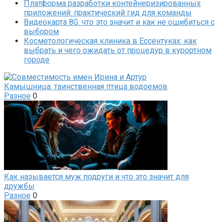
Платформа разработки контейнеризированных
приложений: практический гид для команды
Видеокарта 8G: что это значит и как не ошибиться с
выбором
Косметологическая клиника в Ессентуках: как
выбрать и чего ожидать от процедур в курортном
городе
Камышница: таинственная птица водоемов
Разное
0
Как называется муж подруги и что это значит для
дружбы
Разное
0