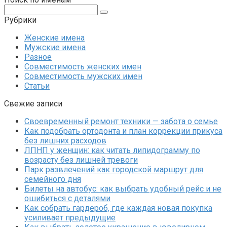
Поиск:
Рубрики
Женские имена
Мужские имена
Разное
Совместимость женских имен
Совместимость мужских имен
Статьи
Свежие записи
Своевременный ремонт техники — забота о семье
Как подобрать ортодонта и план коррекции прикуса
без лишних расходов
ЛПНП у женщин: как читать липидограмму по
возрасту без лишней тревоги
Парк развлечений как городской маршрут для
семейного дня
Билеты на автобус: как выбрать удобный рейс и не
ошибиться с деталями
Как собрать гардероб, где каждая новая покупка
усиливает предыдущие