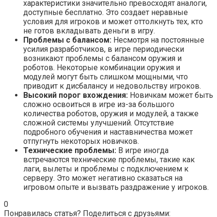
характеристики значительно превосходят аналоги,
доступные бесплатно. Это создает неравные
условия для игроков и может оттолкнуть тех, кто
не готов вкладывать деньги в игру.
Проблемы с балансом:
Несмотря на постоянные
усилия разработчиков, в игре периодически
возникают проблемы с балансом оружия и
роботов. Некоторые комбинации оружия и
модулей могут быть слишком мощными, что
приводит к дисбалансу и недовольству игроков.
Высокий порог вхождения:
Новичкам может быть
сложно освоиться в игре из-за большого
количества роботов, оружия и модулей, а также
сложной системы улучшений. Отсутствие
подробного обучения и наставничества может
отпугнуть некоторых новичков.
Техническиe проблемы:
В игре иногда
встречаются технические проблемы, такие как
лаги, вылеты и проблемы с подключением к
серверу. Это может негативно сказаться на
игровом опыте и вызвать раздражение у игроков.
0
Понравилась статья? Поделиться с друзьями: