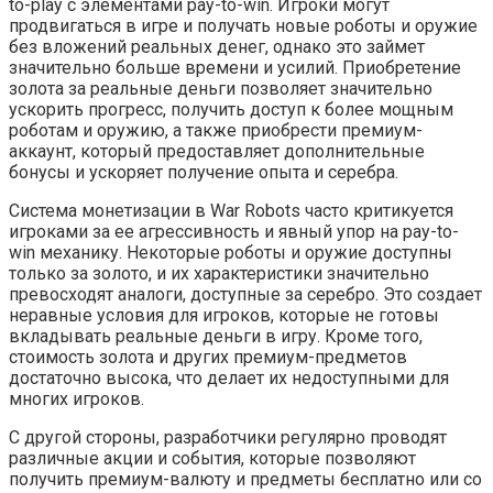
to-play с элементами pay-to-win. Игроки могут
продвигаться в игре и получать новые роботы и оружие
без вложений реальных денег, однако это займет
значительно больше времени и усилий. Приобретение
золота за реальные деньги позволяет значительно
ускорить прогресс, получить доступ к более мощным
роботам и оружию, а также приобрести премиум-
аккаунт, который предоставляет дополнительные
бонусы и ускоряет получение опыта и серебра.
Система монетизации в War Robots часто критикуется
игроками за ее агрессивность и явный упор на pay-to-
win механику. Некоторые роботы и оружие доступны
только за золото, и их характеристики значительно
превосходят аналоги, доступные за серебро. Это создает
неравные условия для игроков, которые не готовы
вкладывать реальные деньги в игру. Кроме того,
стоимость золота и других премиум-предметов
достаточно высока, что делает их недоступными для
многих игроков.
С другой стороны, разработчики регулярно проводят
различные акции и события, которые позволяют
получить премиум-валюту и предметы бесплатно или со