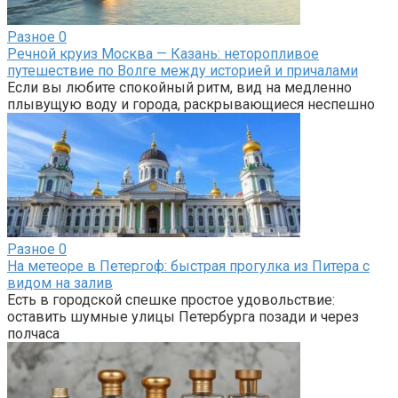
Разное
0
Речной круиз Москва — Казань: неторопливое
путешествие по Волге между историей и причалами
Если вы любите спокойный ритм, вид на медленно
плывущую воду и города, раскрывающиеся неспешно
Разное
0
На метеоре в Петергоф: быстрая прогулка из Питера с
видом на залив
Есть в городской спешке простое удовольствие:
оставить шумные улицы Петербурга позади и через
полчаса