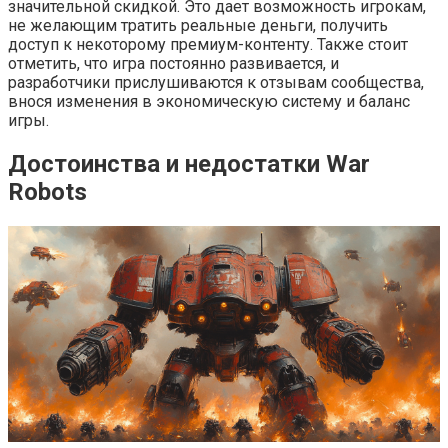
значительной скидкой. Это дает возможность игрокам,
не желающим тратить реальные деньги, получить
доступ к некоторому премиум-контенту. Также стоит
отметить, что игра постоянно развивается, и
разработчики прислушиваются к отзывам сообщества,
внося изменения в экономическую систему и баланс
игры.
Достоинства и недостатки War
Robots