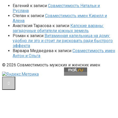
Евгений
к записи
Совместимость Натальи и
Руслана
Степан
к записи
Совместимость имен Кирилл и
Алена
Анастасия Тарасова
к записи
Капские вараны:
загадочные обитатели южных земель
Роман
к записи
Витаминная капельница на дому:
удобно ли это и стоит ли рисковать ради быстрого
эффекта
Варвара Медведева
к записи
Совместимость имен
Антон и Ольга
© 2026 Совместимость мужских и женских имен