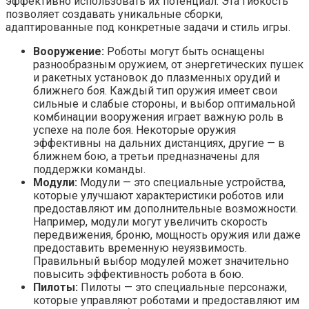
эффективно использовать их потенциал. Эта гибкость
позволяет создавать уникальные сборки,
адаптированные под конкретные задачи и стиль игры.
Вооружение:
Роботы могут быть оснащены
разнообразным оружием, от энергетических пушек
и ракетных установок до плазменных орудий и
ближнего боя. Каждый тип оружия имеет свои
сильные и слабые стороны, и выбор оптимальной
комбинации вооружения играет важную роль в
успехе на поле боя. Некоторые оружия
эффективны на дальних дистанциях, другие — в
ближнем бою, а третьи предназначены для
поддержки команды.
Модули:
Модули — это специальные устройства,
которые улучшают характеристики роботов или
предоставляют им дополнительные возможности.
Например, модули могут увеличить скорость
передвижения, броню, мощность оружия или даже
предоставить временную неуязвимость.
Правильный выбор модулей может значительно
повысить эффективность робота в бою.
Пилоты:
Пилоты — это специальные персонажи,
которые управляют роботами и предоставляют им