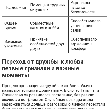
Укрепляла
Помощь в трудных
Поддержка
чувство
ситуациях
безопасности
Способствовало
Общее
Совместные
укреплению
время
занятия и хобби
связи
Принятие
Обеспечивало
Взаимное
особенностей друг
гармонию и
уважение
друга
комфорт
Переход от дружбы к любви:
первые признаки и важные
моменты
Процесс превращения дружбы в любовь обычно
называют тонким и деликатным. В случае Татьяны и
Станислава он развивался постепенно, без резких
скачков и конфликтов. Случайные взгляды стали
задерживаться дольше, разговоры о личном перестали
быть просто формальностью, появилось желание