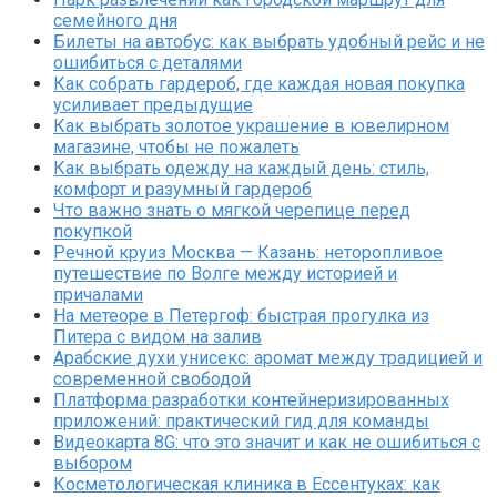
семейного дня
Билеты на автобус: как выбрать удобный рейс и не
ошибиться с деталями
Как собрать гардероб, где каждая новая покупка
усиливает предыдущие
Как выбрать золотое украшение в ювелирном
магазине, чтобы не пожалеть
Как выбрать одежду на каждый день: стиль,
комфорт и разумный гардероб
Что важно знать о мягкой черепице перед
покупкой
Речной круиз Москва — Казань: неторопливое
путешествие по Волге между историей и
причалами
На метеоре в Петергоф: быстрая прогулка из
Питера с видом на залив
Арабские духи унисекс: аромат между традицией и
современной свободой
Платформа разработки контейнеризированных
приложений: практический гид для команды
Видеокарта 8G: что это значит и как не ошибиться с
выбором
Косметологическая клиника в Ессентуках: как