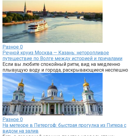
Разное
0
Речной круиз Москва — Казань: неторопливое
путешествие по Волге между историей и причалами
Если вы любите спокойный ритм, вид на медленно
плывущую воду и города, раскрывающиеся неспешно
Разное
0
На метеоре в Петергоф: быстрая прогулка из Питера с
видом на залив