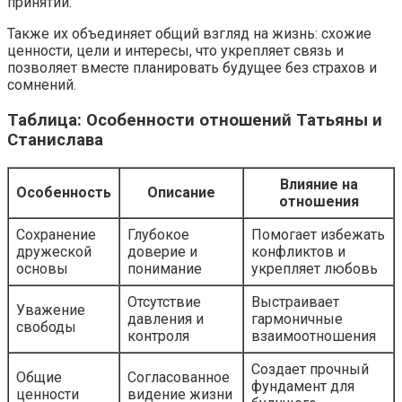
принятии.
Также их объединяет общий взгляд на жизнь: схожие
ценности, цели и интересы, что укрепляет связь и
позволяет вместе планировать будущее без страхов и
сомнений.
Таблица: Особенности отношений Татьяны и
Станислава
Влияние на
Особенность
Описание
отношения
Сохранение
Глубокое
Помогает избежать
дружеской
доверие и
конфликтов и
основы
понимание
укрепляет любовь
Отсутствие
Выстраивает
Уважение
давления и
гармоничные
свободы
контроля
взаимоотношения
Создает прочный
Общие
Согласованное
фундамент для
ценности
видение жизни