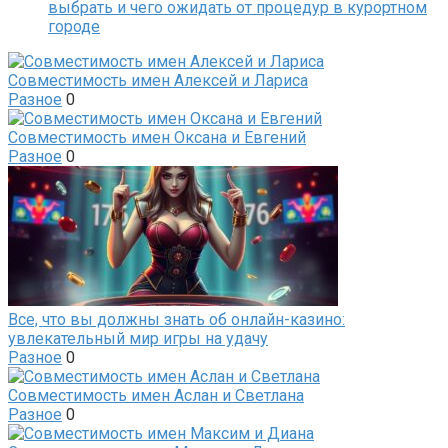
выбрать и чего ожидать от процедур в курортном
городе
Совместимость имен Алексей и Лариса
Разное
0
Совместимость имен Оксана и Евгений
Разное
0
Все, что вы должны знать об онлайн-казино:
увлекательный мир игры на удачу
Разное
0
Совместимость имен Аслан и Светлана
Разное
0