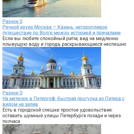
Разное
0
Речной круиз Москва — Казань: неторопливое
путешествие по Волге между историей и причалами
Если вы любите спокойный ритм, вид на медленно
плывущую воду и города, раскрывающиеся неспешно
Разное
0
На метеоре в Петергоф: быстрая прогулка из Питера с
видом на залив
Есть в городской спешке простое удовольствие:
оставить шумные улицы Петербурга позади и через
полчаса