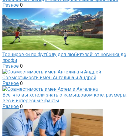
Разное
0
Тренировки по футболу для любителей: от новичка до
профи
Разное
0
Совместимость имен Ангелина и Андрей
Разное
0
Все, что вы хотели знать о камышовом коте: размеры,
вес и интересные факты
Разное
0