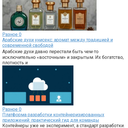
Разное
0
Арабские духи унисекс: аромат между традицией и
современной свободой
Арабские духи давно перестали быть чем‑то
исключительно «восточным» и закрытым. Их богатство,
плотность и
Разное
0
Платформа разработки контейнеризированных
приложений: практический гид для команды
Контейнеры уже не эксперимент, а стандарт разработки.