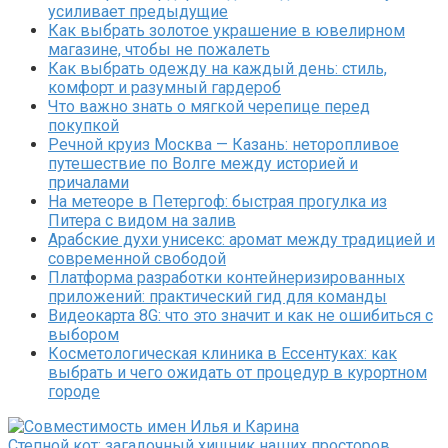
усиливает предыдущие
Как выбрать золотое украшение в ювелирном
магазине, чтобы не пожалеть
Как выбрать одежду на каждый день: стиль,
комфорт и разумный гардероб
Что важно знать о мягкой черепице перед
покупкой
Речной круиз Москва — Казань: неторопливое
путешествие по Волге между историей и
причалами
На метеоре в Петергоф: быстрая прогулка из
Питера с видом на залив
Арабские духи унисекс: аромат между традицией и
современной свободой
Платформа разработки контейнеризированных
приложений: практический гид для команды
Видеокарта 8G: что это значит и как не ошибиться с
выбором
Косметологическая клиника в Ессентуках: как
выбрать и чего ожидать от процедур в курортном
городе
Степной кот: загадочный хищник наших просторов