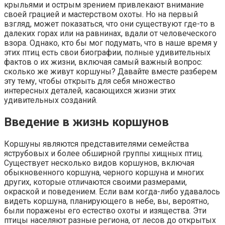
крыльями и острым зрением привлекают внимание
своей грацией и мастерством охоты. Но на первый
взгляд, может показаться, что они существуют где-то в
далеких горах или на равнинах, вдали от человеческого
взора. Однако, кто бы мог подумать, что в наше время у
этих птиц есть свои биографии, полные удивительных
фактов о их жизни, включая самый важный вопрос:
сколько же живут коршуны? Давайте вместе разберем
эту тему, чтобы открыть для себя множество
интересных деталей, касающихся жизни этих
удивительных созданий.
Введение в жизнь коршунов
Коршуны являются представителями семейства
яструбовых и более обширной группы хищных птиц.
Существует несколько видов коршунов, включая
обыкновенного коршуна, черного коршуна и многих
других, которые отличаются своими размерами,
окраской и поведением. Если вам когда-либо удавалось
видеть коршуна, планирующего в небе, вы, вероятно,
были поражены его естество охоты и изящества. Эти
птицы населяют разные региона, от лесов до открытых