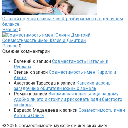
С какой оценки начинается 4: разбираемся в оценочном
балансе
Разное
0
Совместимость имен Юлия и Дмитрий
Разное
0
Свежие комментарии
Евгений
к записи
Совместимость Натальи и
Руслана
Степан
к записи
Совместимость имен Кирилл и
Алена
Анастасия Тарасова
к записи
Капские вараны:
загадочные обитатели южных земель
Роман
к записи
Витаминная капельница на дому:
удобно ли это и стоит ли рисковать ради быстрого
эффекта
Варвара Медведева
к записи
Совместимость имен
Антон и Ольга
© 2026 Совместимость мужских и женских имен