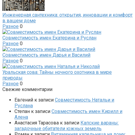
Инженерная сантехника: открытия, инновации и комфорт
в вашем доме
Разное
0
Совместимость имен Екатерина и Руслан
Разное
0
Совместимость имен Дарья и Василий
Разное
0
Уральская сова: Тайны ночного охотника в мире
природы
Разное
0
Свежие комментарии
Евгений
к записи
Совместимость Натальи и
Руслана
Степан
к записи
Совместимость имен Кирилл и
Алена
Анастасия Тарасова
к записи
Капские вараны:
загадочные обитатели южных земель
Роман
к записи
Витаминная капельница на дому: