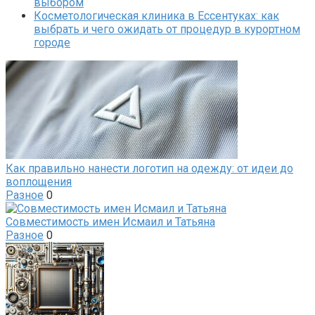
выбором
Косметологическая клиника в Ессентуках: как
выбрать и чего ожидать от процедур в курортном
городе
Как правильно нанести логотип на одежду: от идеи до
воплощения
Разное
0
Совместимость имен Исмаил и Татьяна
Разное
0