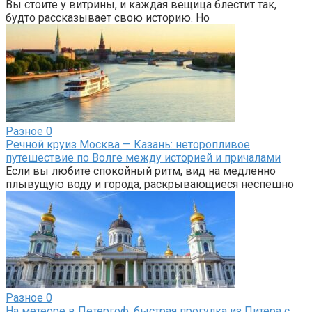
Вы стоите у витрины, и каждая вещица блестит так,
будто рассказывает свою историю. Но
Разное
0
Речной круиз Москва — Казань: неторопливое
путешествие по Волге между историей и причалами
Если вы любите спокойный ритм, вид на медленно
плывущую воду и города, раскрывающиеся неспешно
Разное
0
На метеоре в Петергоф: быстрая прогулка из Питера с