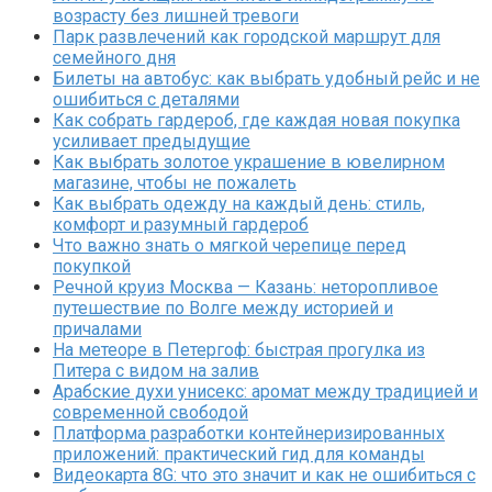
возрасту без лишней тревоги
Парк развлечений как городской маршрут для
семейного дня
Билеты на автобус: как выбрать удобный рейс и не
ошибиться с деталями
Как собрать гардероб, где каждая новая покупка
усиливает предыдущие
Как выбрать золотое украшение в ювелирном
магазине, чтобы не пожалеть
Как выбрать одежду на каждый день: стиль,
комфорт и разумный гардероб
Что важно знать о мягкой черепице перед
покупкой
Речной круиз Москва — Казань: неторопливое
путешествие по Волге между историей и
причалами
На метеоре в Петергоф: быстрая прогулка из
Питера с видом на залив
Арабские духи унисекс: аромат между традицией и
современной свободой
Платформа разработки контейнеризированных
приложений: практический гид для команды
Видеокарта 8G: что это значит и как не ошибиться с